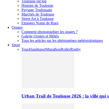
Toulouse est top
Histoire de Toulouse
Paysage Toulousain
Marchés de Toulouse
Street Art à Toulouse
Etranges Noms de Rues
Orages
Comment photographier les orages ?
Galerie Orages et Météo
Tous les articles sur les phénomènes météorologiques
Sport
Tous
Handisport
Marathon
Roller
Rugby
Urban Trail de Toulouse 2026 : la ville qui 