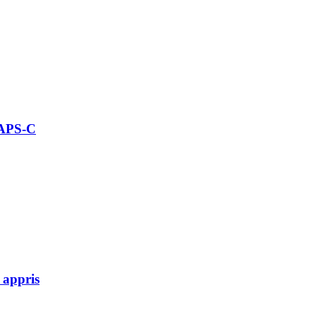
 APS-C
 appris