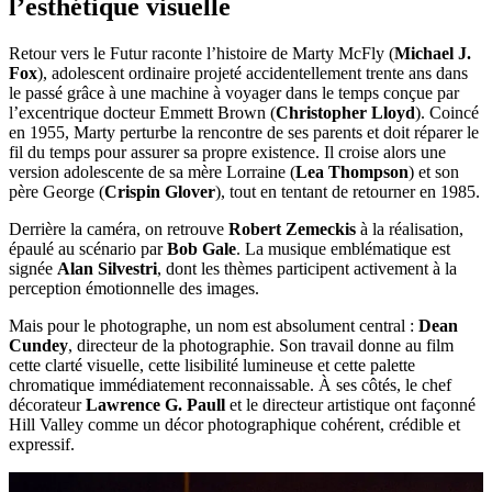
l’esthétique visuelle
Retour vers le Futur raconte l’histoire de Marty McFly (
Michael J.
Fox
), adolescent ordinaire projeté accidentellement trente ans dans
le passé grâce à une machine à voyager dans le temps conçue par
l’excentrique docteur Emmett Brown (
Christopher Lloyd
). Coincé
en 1955, Marty perturbe la rencontre de ses parents et doit réparer le
fil du temps pour assurer sa propre existence. Il croise alors une
version adolescente de sa mère Lorraine (
Lea Thompson
) et son
père George (
Crispin Glover
), tout en tentant de retourner en 1985.
Derrière la caméra, on retrouve
Robert Zemeckis
à la réalisation,
épaulé au scénario par
Bob Gale
. La musique emblématique est
signée
Alan Silvestri
, dont les thèmes participent activement à la
perception émotionnelle des images.
Mais pour le photographe, un nom est absolument central :
Dean
Cundey
, directeur de la photographie. Son travail donne au film
cette clarté visuelle, cette lisibilité lumineuse et cette palette
chromatique immédiatement reconnaissable. À ses côtés, le chef
décorateur
Lawrence G. Paull
et le directeur artistique ont façonné
Hill Valley comme un décor photographique cohérent, crédible et
expressif.