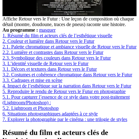
Affiche Retour vers le Futur : Une leçon de composition où chaque
détail (montre, doudoune, traces de pneus) raconte une histoire.
Au programme :
masquer
1.
Résumé du film et acteurs clés de l’esthétique visuelle
2.
Couleur et lumière dans Retour vers le Futur
2.1.
Palette chromatique et ambiance visuelle de Retour vers le Futur
2.2.
Lumière et contrastes dans Retour vers le Futur
2.3.
Symbolique des couleurs dans Retour vers le Futur
3.
L’identité visuelle de Retour vers le Futur
3.1.
Décors et textures dans Retour vers le Futur
3.2.
Costumes et cohérence chromatique dans Retour vers le Futur
3.3.
Cadrages et mise en scène
4.
Impact de l’esthétique sur la narration dans Retour vers le Futur
5.
Reproduire le rendu de Retour vers le Futur en photographie
5.1.
Pour capturer l’essence de ce style dans votre post-traitement
(Lightroom/Photoshop) :
5.2.
Lightroom et Photoshop
6.
Situations photographiques adaptées à ce style
7.
Explorer la photographie par le cinéma : une trilogie de styles
Résumé du film et acteurs clés de