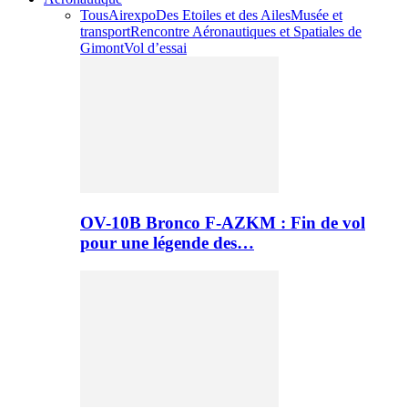
Tous
Airexpo
Des Etoiles et des Ailes
Musée et
transport
Rencontre Aéronautiques et Spatiales de
Gimont
Vol d’essai
OV-10B Bronco F-AZKM : Fin de vol
pour une légende des…