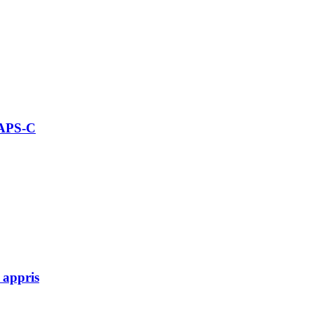
 APS-C
 appris