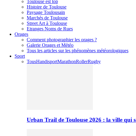
Toulouse est top
Histoire de Toulouse
Paysage Toulousain
Marchés de Toulouse
Street Art à Toulouse
Etranges Noms de Rues
Orages
Comment photographier les orages ?
Galerie Orages et Météo
Tous les articles sur les phénomènes météorologiques
Sport
Tous
Handisport
Marathon
Roller
Rugby
Urban Trail de Toulouse 2026 : la ville qui 