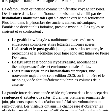
d’Espagne, d’Italie, d’Allemagne et d’Amérique du Sud.
La déambulation est pensée comme un véritable voyage sensoriel.
Dès l’entrée dans la cour d’honneur, le visiteur est cueilli par des
installations monumentales
qui s’élancent vers le ciel toulousain.
Plus loin, dans la pénombre des anciens ateliers mécaniques,
l’ambiance devient plus intimiste, presque mystique. Les styles se
croisent et se confrontent :
Le
graffiti « wildstyle »
traditionnel, avec ses lettres
entrelacées complexes et ses lettrages chromés acérés.
L’
abstrait et le post-graffiti
, qui jouent sur les textures, les
projections et la géométrie pour faire écho aux lignes de Pierre
Debeaux.
Le
figuratif et le pochoir hyperréaliste
, abordant des
thématiques sociétales et environnementales fortes.
L’
art numérique et les installations cinétiques
, une
nouveauté majeure de cette édition 2026, où la lumière et le
mapping vidéo font littéralement vibrer les volumes de la
caserne.
La grande force de cette année réside également dans le concept des
résidences d’artistes ouvertes
. Durant les premières semaines de
juin, plusieurs espaces de création ont été laissés volontairement
semi-ouverts. Les visiteurs ont ainsi la chance rare d’observer les
plasticiens en plein processus créatif, de respirer l’odeur des solvants