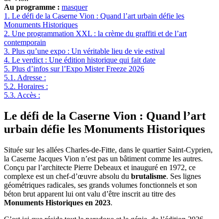
Au programme :
masquer
1.
Le défi de la Caserne Vion : Quand l’art urbain défie les
Monuments Historiques
2.
Une programmation XXL : la crème du graffiti et de l’art
contemporain
3.
Plus qu’une expo : Un véritable lieu de vie estival
4.
Le verdict : Une édition historique qui fait date
5.
Plus d’infos sur l’Expo Mister Freeze 2026
5.1.
Adresse :
5.2.
Horaires :
5.3.
Accès :
Le défi de la Caserne Vion : Quand l’art
urbain défie les Monuments Historiques
Située sur les allées Charles-de-Fitte, dans le quartier Saint-Cyprien,
la Caserne Jacques Vion n’est pas un bâtiment comme les autres.
Conçu par l’architecte Pierre Debeaux et inauguré en 1972, ce
complexe est un chef-d’œuvre absolu du
brutalisme
. Ses lignes
géométriques radicales, ses grands volumes fonctionnels et son
béton brut apparent lui ont valu d’être inscrit au titre des
Monuments Historiques en 2023
.