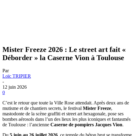
Mister Freeze 2026 : Le street art fait «
Déborder » la Caserne Vion à Toulouse
Par
Loïc TRIPIER
-
12 juin 2026
0
C’est le retour que toute la Ville Rose attendait. Après deux ans de
mutisme et de chantiers secrets, le festival
Mister Freeze
,
mastodonte de la scène graffiti et street art hexagonale, pose ses
bombes aérosols dans l’un des lieux les plus iconiques et fantasmés
de Toulouse : l’ancienne
Caserne de pompiers Jacques Vion
.
Du
5 juin au 26 juillet 2026
, ce temple du béton brut se transforme