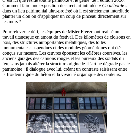
C’est ici que réside tout le paradoxe et le génie, de l’édition 2026.
Comment faire une exposition de street art intitulée
« Ça déborde »
dans un lieu patrimonial ultra-protégé où il est strictement interdit de
planter un clou ou d’appliquer un coup de pinceau directement sur
les murs ?
Pour relever le défi, les équipes de Mister Freeze ont réalisé un
travail titanesque en amont du festival. Des kilomètres de cloisons en
bois, des structures autoportantes métalliques, des toiles
monumentales suspendues et des modules géométriques ont été
conçus sur mesure. Les œuvres épousent les célèbres coursives, les
anciens garages des camions rouges et les bureaux des soldats du
feu, sans jamais altérer la structure originelle. L’art ne dégrade pas le
patrimoine : il dialogue avec lui, créant un contraste saisissant entre
la froideur rigide du béton et la vivacité organique des couleurs.