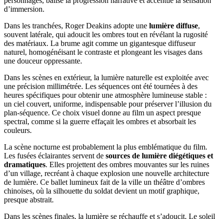
personnages, balise la progression narrative et accentue la sensation
d’immersion.
Dans les tranchées, Roger Deakins adopte une
lumière diffuse
,
souvent latérale, qui adoucit les ombres tout en révélant la rugosité
des matériaux. La brume agit comme un gigantesque diffuseur
naturel, homogénéisant le contraste et plongeant les visages dans
une douceur oppressante.
Dans les scènes en extérieur, la lumière naturelle est exploitée avec
une précision millimétrée. Les séquences ont été tournées à des
heures spécifiques pour obtenir une atmosphère lumineuse stable :
un ciel couvert, uniforme, indispensable pour préserver l’illusion du
plan-séquence. Ce choix visuel donne au film un aspect presque
spectral, comme si la guerre effaçait les ombres et absorbait les
couleurs.
La scène nocturne est probablement la plus emblématique du film.
Les fusées éclairantes servent de
sources de lumière diégétiques et
dramatiques
. Elles projettent des ombres mouvantes sur les ruines
d’un village, recréant à chaque explosion une nouvelle architecture
de lumière. Ce ballet lumineux fait de la ville un théâtre d’ombres
chinoises, où la silhouette du soldat devient un motif graphique,
presque abstrait.
Dans les scènes finales, la lumière se réchauffe et s’adoucit. Le soleil