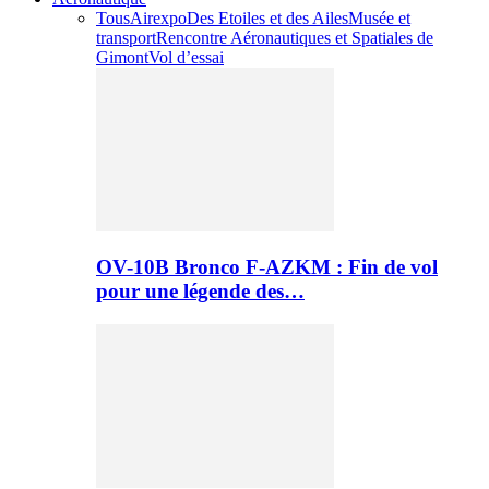
Tous
Airexpo
Des Etoiles et des Ailes
Musée et
transport
Rencontre Aéronautiques et Spatiales de
Gimont
Vol d’essai
OV-10B Bronco F-AZKM : Fin de vol
pour une légende des…