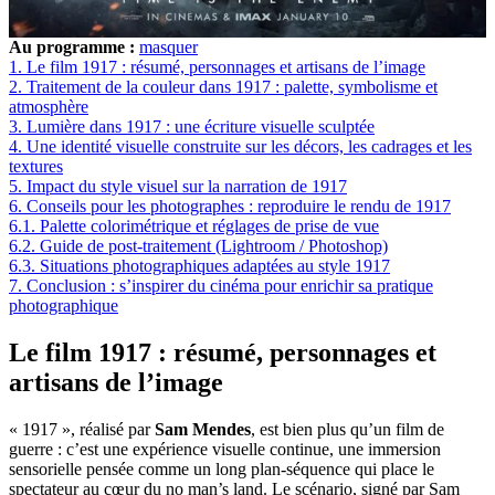
Au programme :
masquer
1.
Le film 1917 : résumé, personnages et artisans de l’image
2.
Traitement de la couleur dans 1917 : palette, symbolisme et
atmosphère
3.
Lumière dans 1917 : une écriture visuelle sculptée
4.
Une identité visuelle construite sur les décors, les cadrages et les
textures
5.
Impact du style visuel sur la narration de 1917
6.
Conseils pour les photographes : reproduire le rendu de 1917
6.1.
Palette colorimétrique et réglages de prise de vue
6.2.
Guide de post-traitement (Lightroom / Photoshop)
6.3.
Situations photographiques adaptées au style 1917
7.
Conclusion : s’inspirer du cinéma pour enrichir sa pratique
photographique
Le film 1917 : résumé, personnages et
artisans de l’image
« 1917 », réalisé par
Sam Mendes
, est bien plus qu’un film de
guerre : c’est une expérience visuelle continue, une immersion
sensorielle pensée comme un long plan-séquence qui place le
spectateur au cœur du no man’s land. Le scénario, signé par Sam