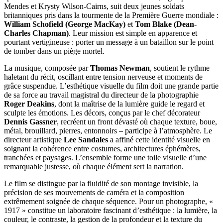
Mendes et Krysty Wilson-Cairns, suit deux jeunes soldats
britanniques pris dans la tourmente de la Première Guerre mondiale :
William Schofield (George MacKay)
et
Tom Blake (Dean-
Charles Chapman)
. Leur mission est simple en apparence et
pourtant vertigineuse : porter un message à un bataillon sur le point
de tomber dans un piège mortel.
La musique, composée par
Thomas Newman
, soutient le rythme
haletant du récit, oscillant entre tension nerveuse et moments de
grâce suspendue. L’esthétique visuelle du film doit une grande partie
de sa force au travail magistral du directeur de la photographie
Roger Deakins
, dont la maîtrise de la lumière guide le regard et
sculpte les émotions. Les décors, conçus par le chef décorateur
Dennis Gassner
, recréent un front dévasté où chaque texture, boue,
métal, brouillard, pierres, entonnoirs – participe à l’atmosphère. Le
directeur artistique
Lee Sandales
a affiné cette identité visuelle en
soignant la cohérence entre costumes, architectures éphémères,
tranchées et paysages. L’ensemble forme une toile visuelle d’une
remarquable justesse, où chaque élément sert la narration.
Le film se distingue par la fluidité de son montage invisible, la
précision de ses mouvements de caméra et la composition
extrêmement soignée de chaque séquence. Pour un photographe, «
1917 » constitue un laboratoire fascinant d’esthétique : la lumière, la
couleur, le contraste, la gestion de la profondeur et la texture du