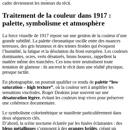
cadre deviennent les moteurs du récit.
Traitement de la couleur dans 1917 :
palette, symbolisme et atmosphère
La force visuelle de 1917 repose sur une gestion de la couleur d’une
grande subtilité. La palette chromatique oscille entre des nuances
terreuses, des gris brumeux et des teintes froides qui évoquent
l’humidité, la fatigue et la désolation du front européen. Les couleurs
dominantes, ocres, verts désaturés, bruns boueux, rappellent la
matière même des tranchées. Ces tons terre neutralisent toute
tentation de glamour : ils ancrent le récit dans une réalité physique,
presque tactile.
En photographie, on pourrait qualifier ce rendu de
palette “low
saturation – high texture”
, où la couleur sert à amplifier les
sensations viscérales. Roger Deakins joue souvent sur une
désaturation légère
, évitant les couleurs trop vives pour préserver
une cohérence documentaire.
Le symbolisme colorimétrique se manifeste particulièrement dans
deux séquences clés.
D’abord, la scène nocturne éclairée par les fusées éclairantes : des
bleus métalliques
s’opposent à des
oranges brûlés
, créant un