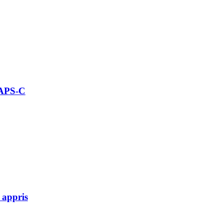
 APS-C
 appris