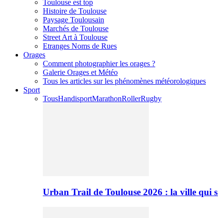
Toulouse est top
Histoire de Toulouse
Paysage Toulousain
Marchés de Toulouse
Street Art à Toulouse
Etranges Noms de Rues
Orages
Comment photographier les orages ?
Galerie Orages et Météo
Tous les articles sur les phénomènes météorologiques
Sport
Tous
Handisport
Marathon
Roller
Rugby
Urban Trail de Toulouse 2026 : la ville qui 