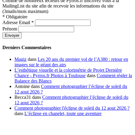
Comme de nombreux lecteurs de Pyrros.fr inscrivez vous à la
MailingList du site afin de recevoir les informations du site
(3mails/mois maximum)
*
Obligatoire
Adresse Email
*
Prénom
Derniers Commentaires
Magiz
dans
Les 20 ans du premier vol de l’A380 : retour en
images sur le géant des airs
L’esthétique visuelle et la colorimétrie de Projet Dernière
Chance - Pyrros.fr Photos à Toulouse
dans
Comment régler la
Balance des Blancs
Antoine
dans
Comment photographier l’éclipse de soleil du
12 aout 2026 ?
Becca31
dans
Comment photographier l’éclipse de soleil du
12 aout 2026 ?
Comment photographier l'éclipse de soleil du 12 aout 2026 ?
dans
L’éclipse en chapelet, toute une aventure