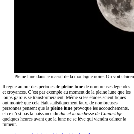
Pleine lune dans le massif de la montagne noire. On voit clairement
Il règne autour des périodes de
pleine lune
de nombreuses légendes
et croyances. C’est par exemple au moment de la pleine lune que les
loups-garous se transformeraient. Même si les études scientifiques
ont montré que cela était statistiquement faux, de nombreuses
personnes pensent que la
pleine lune
provoque les accouchements,
et ce n’est pas la naissance du
duc et la duchesse de Cambridge
quelques heures avant que la lune ne se lève qui viendra calmer la
rumeur.