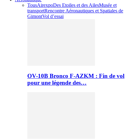
Tous
Airexpo
Des Etoiles et des Ailes
Musée et
transport
Rencontre Aéronautiques et Spatiales de
Gimont
Vol d’essai
OV-10B Bronco F-AZKM : Fin de vol
pour une légende des…