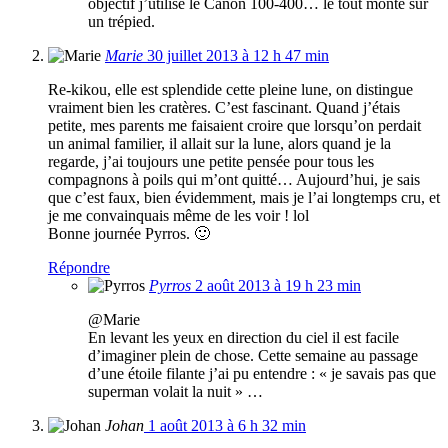
objectif j’utilise le Canon 100-400… le tout monté sur
un trépied.
Marie
30 juillet 2013 à 12 h 47 min
Re-kikou, elle est splendide cette pleine lune, on distingue
vraiment bien les cratères. C’est fascinant. Quand j’étais
petite, mes parents me faisaient croire que lorsqu’on perdait
un animal familier, il allait sur la lune, alors quand je la
regarde, j’ai toujours une petite pensée pour tous les
compagnons à poils qui m’ont quitté… Aujourd’hui, je sais
que c’est faux, bien évidemment, mais je l’ai longtemps cru, et
je me convainquais même de les voir ! lol
Bonne journée Pyrros. 🙂
Répondre
Pyrros
2 août 2013 à 19 h 23 min
@Marie
En levant les yeux en direction du ciel il est facile
d’imaginer plein de chose. Cette semaine au passage
d’une étoile filante j’ai pu entendre : « je savais pas que
superman volait la nuit » …
Johan
1 août 2013 à 6 h 32 min