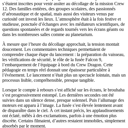
s’étaient inscrites pour venir assiter au décollage de la mission Crew
12. Des familles entières, des groupes scolaires, des passionnés
d’aéronautique et de spatial, mais aussi des visiteurs venus par
curiosité ont investi les lieux. L’atmosphère était à la fois festive et
studieuse, ponctuée d’échanges avec les médiateurs scientifiques, de
questions spontanées et de regards tournés vers les écrans géants ou
dans les nombreuses salles comme au planetarium.
À mesure que l’heure du décollage approchait, la tension montait
doucement. Les commentaires techniques permettaient de
comprendre chaque étape du lancement : la préparation du vaisseau,
les vérifications de sécurité, le rôle de la fusée Falcon 9,
l’embarquement de l’équipage à bord du Crew Dragon. Cette
pédagogie en temps réel donnait une épaisseur particulière à
l’événement. Le lancement n’était plus un spectacle lointain, mais un
processus lisible, compréhensible, presque tangible.
Lorsque le compte à rebours s’est affiché sur les écrans, le brouhaha
s’est progressivement estompé. Les dernières secondes ont été
suivies dans un silence dense, presque solennel. Puis l’allumage des
moteurs est apparu à l’image. La fusée s’est élevée lentement avant
de disparaître dans le ciel. À cet instant précis, les applaudissements
ont éclaté, mêlés à des exclamations, parfois à une émotion plus
discrète. Certains filmaient, d’autres restaient immobiles, simplement
absorbés par le moment.