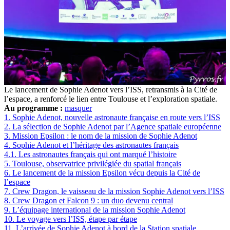
Le lancement de Sophie Adenot vers l’ISS, retransmis à la Cité de
l’espace, a renforcé le lien entre Toulouse et l’exploration spatiale.
Au programme :
masquer
1.
Sophie Adenot, nouvelle astronaute française en route vers l’ISS
2.
La sélection de Sophie Adenot par l’Agence spatiale européenne
3.
Mission Epsilon : le nom de la mission de Sophie Adenot
4.
Sophie Adenot et l’héritage des astronautes français
4.1.
Les astronautes français qui ont marqué l’histoire
5.
Toulouse, observatrice privilégiée du spatial français
6.
Le lancement de la mission Epsilon vécu depuis la Cité de
l’espace
7.
Crew Dragon, le vaisseau de la mission Sophie Adenot vers l’ISS
8.
Crew Dragon et Falcon 9 : un duo devenu central
9.
L’équipage international de la mission Sophie Adenot
10.
Le voyage vers l’ISS, étape par étape
11.
L’arrivée de Sophie Adenot à bord de la Station spatiale