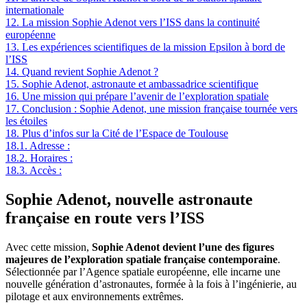
internationale
12.
La mission Sophie Adenot vers l’ISS dans la continuité
européenne
13.
Les expériences scientifiques de la mission Epsilon à bord de
l’ISS
14.
Quand revient Sophie Adenot ?
15.
Sophie Adenot, astronaute et ambassadrice scientifique
16.
Une mission qui prépare l’avenir de l’exploration spatiale
17.
Conclusion : Sophie Adenot, une mission française tournée vers
les étoiles
18.
Plus d’infos sur la Cité de l’Espace de Toulouse
18.1.
Adresse :
18.2.
Horaires :
18.3.
Accès :
Sophie Adenot, nouvelle astronaute
française en route vers l’ISS
Avec cette mission,
Sophie Adenot devient l’une des figures
majeures de l’exploration spatiale française contemporaine
.
Sélectionnée par l’Agence spatiale européenne, elle incarne une
nouvelle génération d’astronautes, formée à la fois à l’ingénierie, au
pilotage et aux environnements extrêmes.