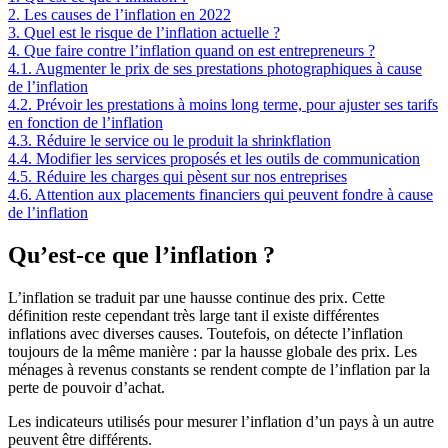
2.
Les causes de l’inflation en 2022
3.
Quel est le risque de l’inflation actuelle ?
4.
Que faire contre l’inflation quand on est entrepreneurs ?
4.1.
Augmenter le prix de ses prestations photographiques à cause
de l’inflation
4.2.
Prévoir les prestations à moins long terme, pour ajuster ses tarifs
en fonction de l’inflation
4.3.
Réduire le service ou le produit la shrinkflation
4.4.
Modifier les services proposés et les outils de communication
4.5.
Réduire les charges qui pèsent sur nos entreprises
4.6.
Attention aux placements financiers qui peuvent fondre à cause
de l’inflation
Qu’est-ce que l’inflation ?
L’inflation se traduit par une hausse continue des prix. Cette
définition reste cependant très large tant il existe différentes
inflations avec diverses causes. Toutefois, on détecte l’inflation
toujours de la même manière : par la hausse globale des prix. Les
ménages à revenus constants se rendent compte de l’inflation par la
perte de pouvoir d’achat.
Les indicateurs utilisés pour mesurer l’inflation d’un pays à un autre
peuvent être différents.