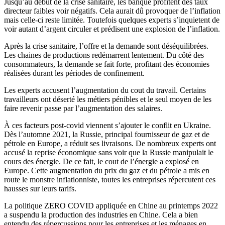
Jusqu’au début de la crise sanitaire, les banque profitent des taux
directeur faibles voir négatifs. Cela aurait dû provoquer de l’inflation
mais celle-ci reste limitée. Toutefois quelques experts s’inquietent de
voir autant d’argent circuler et prédisent une explosion de l’inflation.
Après la crise sanitaire, l’offre et la demande sont déséquilibrées.
Les chaines de productions redémarrent lentement. Du côté des
consommateurs, la demande se fait forte, profitant des économies
réalisées durant les périodes de confinement.
Les experts accusent l’augmentation du cout du travail. Certains
travailleurs ont déserté les métiers pénibles et le seul moyen de les
faire revenir passe par l’augmentation des salaires.
À ces facteurs post-covid viennent s’ajouter le conflit en Ukraine.
Dès l’automne 2021, la Russie, principal fournisseur de gaz et de
pétrole en Europe, a réduit ses livraisons. De nombreux experts ont
accusé la reprise économique sans voir que la Russie manipulait le
cours des énergie. De ce fait, le cout de l’énergie a explosé en
Europe. Cette augmentation du prix du gaz et du pétrole a mis en
route le monstre inflationniste, toutes les entreprises répercutent ces
hausses sur leurs tarifs.
La politique ZERO COVID appliquée en Chine au printemps 2022
a suspendu la production des industries en Chine. Cela a bien
entendu des répercussions pour les entreprises et les ménages en