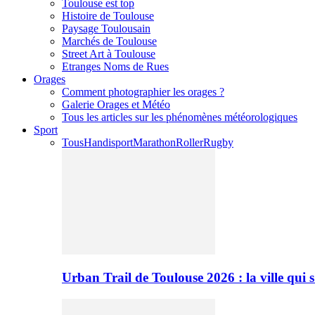
Toulouse est top
Histoire de Toulouse
Paysage Toulousain
Marchés de Toulouse
Street Art à Toulouse
Etranges Noms de Rues
Orages
Comment photographier les orages ?
Galerie Orages et Météo
Tous les articles sur les phénomènes météorologiques
Sport
Tous
Handisport
Marathon
Roller
Rugby
Urban Trail de Toulouse 2026 : la ville qui 