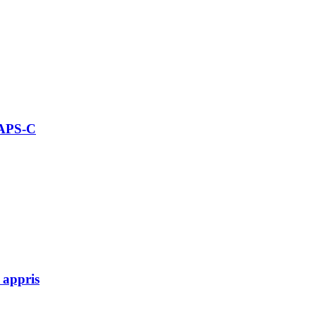
 APS-C
 appris