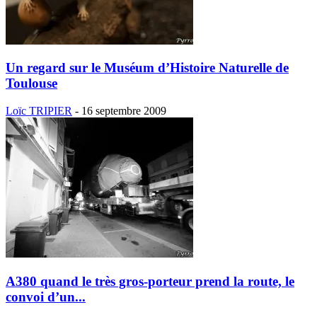
Un regard sur le Muséum d’Histoire Naturelle de
Toulouse
Loïc TRIPIER
-
16 septembre 2009
A380 quand le très gros-porteur prend la route, le
convoi d’un...