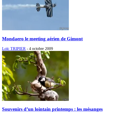
Mondaero le meeting aérien de Gimont
Loïc TRIPIER
-
4 octobre 2009
Souvenirs d’un lointain printemps : les mésanges