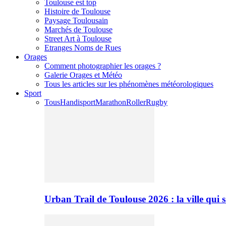
Toulouse est top
Histoire de Toulouse
Paysage Toulousain
Marchés de Toulouse
Street Art à Toulouse
Etranges Noms de Rues
Orages
Comment photographier les orages ?
Galerie Orages et Météo
Tous les articles sur les phénomènes météorologiques
Sport
Tous
Handisport
Marathon
Roller
Rugby
Urban Trail de Toulouse 2026 : la ville qui 