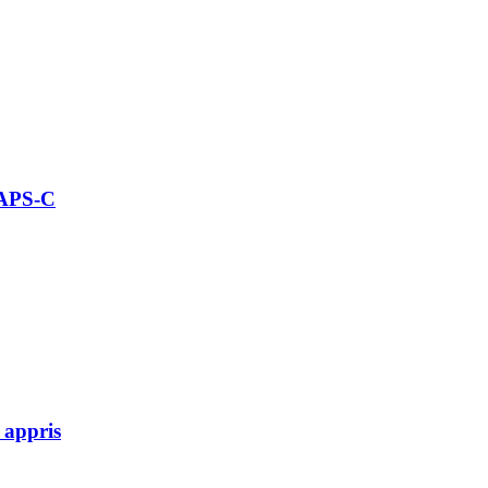
 APS-C
 appris