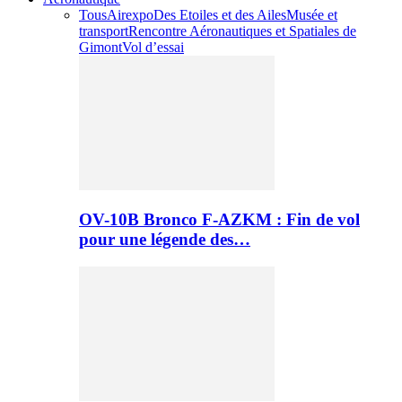
Tous
Airexpo
Des Etoiles et des Ailes
Musée et
transport
Rencontre Aéronautiques et Spatiales de
Gimont
Vol d’essai
OV-10B Bronco F-AZKM : Fin de vol
pour une légende des…