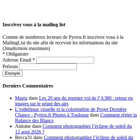
Inscrivez vous à la mailing list
Comme de nombreux lecteurs de Pyrros.fr inscrivez vous à la
MailingList du site afin de recevoir les informations du site
(3mails/mois maximum)
*
Obligatoire
Adresse Email
*
Prénom
Derniers Commentaires
Magiz
dans
Les 20 ans du premier vol de l’A380 : retour en
images sur le géant des airs
L’esthétique visuelle et la colorimétrie de Projet Dernière
Chance - Pyrros.fr Photos à Toulouse
dans
Comment régler la
Balance des Blancs
Antoine
dans
Comment photographier l’éclipse de soleil du
12 aout 2026 ?
Becca31
dans
Comment photographier l’éclipse de soleil du