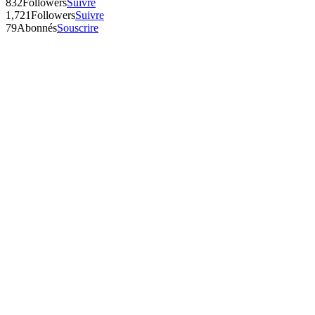
832
Followers
Suivre
1,721
Followers
Suivre
79
Abonnés
Souscrire