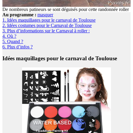
De nombreux patineurs se sont déguisés pour cette randonnée roller
Au programme :
masquer
1.
Idées maquillages pour le carnaval de Toulouse
2.
Idées costumes pour le Carnaval de Toulouse
3.
Plus d’informations sur le Carnaval à roller :
4.
Où ?
5.
Quand ?
6.
Plus d’infos ?
Idées maquillages pour le carnaval de Toulouse