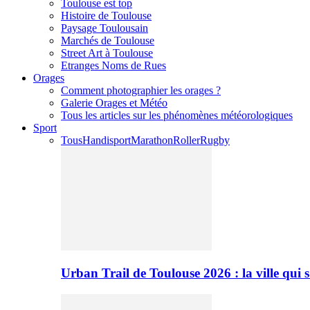
Toulouse est top
Histoire de Toulouse
Paysage Toulousain
Marchés de Toulouse
Street Art à Toulouse
Etranges Noms de Rues
Orages
Comment photographier les orages ?
Galerie Orages et Météo
Tous les articles sur les phénomènes météorologiques
Sport
Tous
Handisport
Marathon
Roller
Rugby
Urban Trail de Toulouse 2026 : la ville qui 