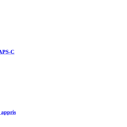
 APS-C
 appris