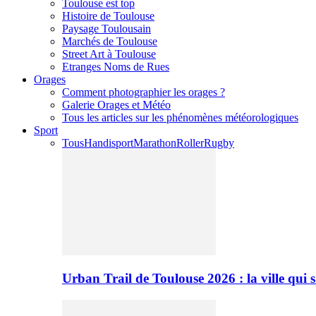
Toulouse est top
Histoire de Toulouse
Paysage Toulousain
Marchés de Toulouse
Street Art à Toulouse
Etranges Noms de Rues
Orages
Comment photographier les orages ?
Galerie Orages et Météo
Tous les articles sur les phénomènes météorologiques
Sport
Tous
Handisport
Marathon
Roller
Rugby
Urban Trail de Toulouse 2026 : la ville qui 