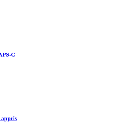
 APS-C
 appris