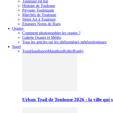
Toulouse est top
Histoire de Toulouse
Paysage Toulousain
Marchés de Toulouse
Street Art à Toulouse
Etranges Noms de Rues
Orages
Comment photographier les orages ?
Galerie Orages et Météo
Tous les articles sur les phénomènes météorologiques
Sport
Tous
Handisport
Marathon
Roller
Rugby
Urban Trail de Toulouse 2026 : la ville qui 