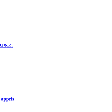
 APS-C
 appris