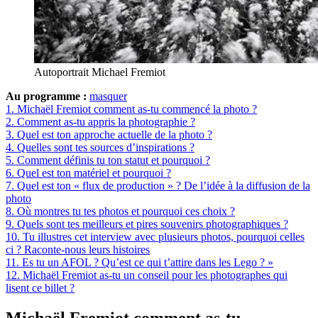
Autoportrait Michael Fremiot
Au programme :
masquer
1.
Michaël Fremiot comment as-tu commencé la photo ?
2.
Comment as-tu appris la photographie ?
3.
Quel est ton approche actuelle de la photo ?
4.
Quelles sont tes sources d’inspirations ?
5.
Comment définis tu ton statut et pourquoi ?
6.
Quel est ton matériel et pourquoi ?
7.
Quel est ton « flux de production » ? De l’idée à la diffusion de la
photo
8.
Où montres tu tes photos et pourquoi ces choix ?
9.
Quels sont tes meilleurs et pires souvenirs photographiques ?
10.
Tu illustres cet interview avec plusieurs photos, pourquoi celles
ci ? Raconte-nous leurs histoires
11.
Es tu un AFOL ? Qu’est ce qui t’attire dans les Lego ? »
12.
Michaël Fremiot as-tu un conseil pour les photographes qui
lisent ce billet ?
Michaël Fremiot comment as-tu