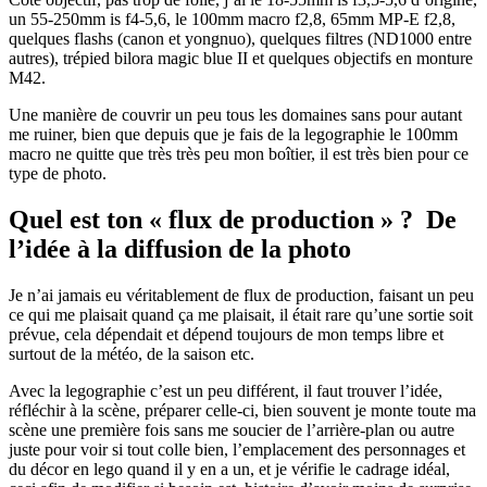
un 55-250mm is f4-5,6, le 100mm macro f2,8, 65mm MP-E f2,8,
quelques flashs (canon et yongnuo), quelques filtres (ND1000 entre
autres), trépied bilora magic blue II et quelques objectifs en monture
M42.
Une manière de couvrir un peu tous les domaines sans pour autant
me ruiner, bien que depuis que je fais de la legographie le 100mm
macro ne quitte que très très peu mon boîtier, il est très bien pour ce
type de photo.
Quel est ton « flux de production » ? De
l’idée à la diffusion de la photo
Je n’ai jamais eu véritablement de flux de production, faisant un peu
ce qui me plaisait quand ça me plaisait, il était rare qu’une sortie soit
prévue, cela dépendait et dépend toujours de mon temps libre et
surtout de la météo, de la saison etc.
Avec la legographie c’est un peu différent, il faut trouver l’idée,
réfléchir à la scène, préparer celle-ci, bien souvent je monte toute ma
scène une première fois sans me soucier de l’arrière-plan ou autre
juste pour voir si tout colle bien, l’emplacement des personnages et
du décor en lego quand il y en a un, et je vérifie le cadrage idéal,