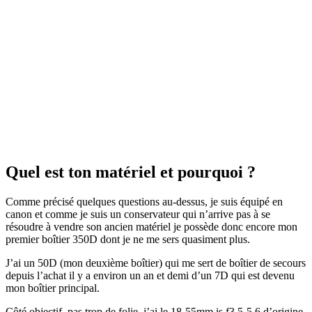
Quel est ton matériel et pourquoi ?
Comme précisé quelques questions au-dessus, je suis équipé en
canon et comme je suis un conservateur qui n’arrive pas à se
résoudre à vendre son ancien matériel je possède donc encore mon
premier boîtier 350D dont je ne me sers quasiment plus.
J’ai un 50D (mon deuxième boîtier) qui me sert de boîtier de secours
depuis l’achat il y a environ un an et demi d’un 7D qui est devenu
mon boîtier principal.
Côté objectif, pas trop de folie, j’ai le 18-55mm is f3,5-5,6 d’origine,