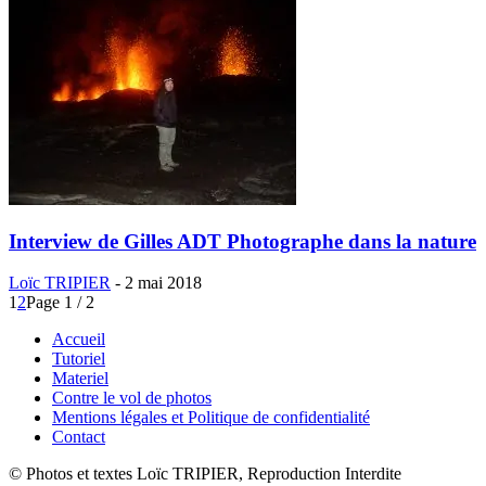
Interview de Gilles ADT Photographe dans la nature
Loïc TRIPIER
-
2 mai 2018
1
2
Page 1 / 2
Accueil
Tutoriel
Materiel
Contre le vol de photos
Mentions légales et Politique de confidentialité
Contact
© Photos et textes Loïc TRIPIER, Reproduction Interdite