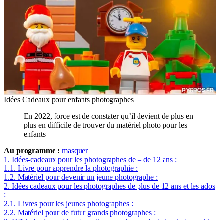
Idées Cadeaux pour enfants photographes
En 2022, force est de constater qu’il devient de plus en
plus en difficile de trouver du matériel photo pour les
enfants
Au programme :
masquer
1.
Idées-cadeaux pour les photographes de – de 12 ans :
1.1.
Livre pour apprendre la photographie :
1.2.
Matériel pour devenir un jeune photographe :
2.
Idées cadeaux pour les photographes de plus de 12 ans et les ados
:
2.1.
Livres pour les jeunes photographes :
2.2.
Matériel pour de futur grands photographes :