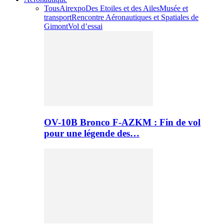
Tous
Airexpo
Des Etoiles et des Ailes
Musée et
transport
Rencontre Aéronautiques et Spatiales de
Gimont
Vol d’essai
OV-10B Bronco F-AZKM : Fin de vol
pour une légende des…