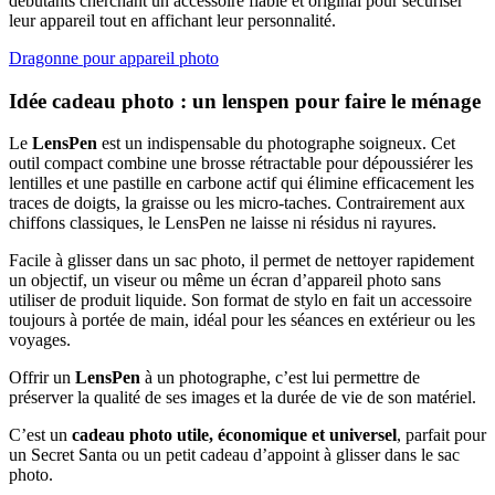
débutants cherchant un accessoire fiable et original pour sécuriser
leur appareil tout en affichant leur personnalité.
Dragonne pour appareil photo
Idée cadeau photo : un lenspen pour faire le ménage
Le
LensPen
est un indispensable du photographe soigneux. Cet
outil compact combine une brosse rétractable pour dépoussiérer les
lentilles et une pastille en carbone actif qui élimine efficacement les
traces de doigts, la graisse ou les micro-taches. Contrairement aux
chiffons classiques, le LensPen ne laisse ni résidus ni rayures.
Facile à glisser dans un sac photo, il permet de nettoyer rapidement
un objectif, un viseur ou même un écran d’appareil photo sans
utiliser de produit liquide. Son format de stylo en fait un accessoire
toujours à portée de main, idéal pour les séances en extérieur ou les
voyages.
Offrir un
LensPen
à un photographe, c’est lui permettre de
préserver la qualité de ses images et la durée de vie de son matériel.
C’est un
cadeau photo utile, économique et universel
, parfait pour
un Secret Santa ou un petit cadeau d’appoint à glisser dans le sac
photo.