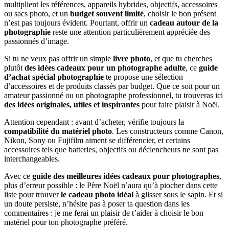
multiplient les références, appareils hybrides, objectifs, accessoires
ou sacs photo, et un
budget souvent limité
, choisir le bon présent
n’est pas toujours évident. Pourtant, offrir un
cadeau autour de la
photographie
reste une attention particulièrement appréciée des
passionnés d’image.
Si tu ne veux pas offrir un simple
livre photo
, et que tu cherches
plutôt
des idées cadeaux pour un photographe adulte
, ce
guide
d’achat spécial photographie
te propose une sélection
d’accessoires et de produits classés par budget. Que ce soit pour un
amateur passionné ou un photographe professionnel, tu trouveras ici
des idées originales, utiles et inspirantes
pour faire plaisir à Noël.
Attention cependant : avant d’acheter, vérifie toujours la
compatibilité du matériel photo
. Les constructeurs comme Canon,
Nikon, Sony ou Fujifilm aiment se différencier, et certains
accessoires tels que batteries, objectifs ou déclencheurs ne sont pas
interchangeables.
Avec ce
guide des meilleures idées cadeaux pour photographes
,
plus d’erreur possible : le Père Noël n’aura qu’à piocher dans cette
liste pour trouver
le cadeau photo idéal
à glisser sous le sapin. Et si
un doute persiste, n’hésite pas à poser ta question dans les
commentaires : je me ferai un plaisir de t’aider à choisir le bon
matériel pour ton photographe préféré.