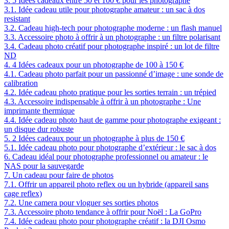
3.
5 Idées cadeaux entre 50 et 100 € pour les photographe
3.1.
Idée cadeau utile pour photographe amateur : un sac à dos
resistant
3.2.
Cadeau high-tech pour photographe moderne : un flash manuel
3.3.
Accessoire photo à offrir à un photographe : un filtre polarisant
3.4.
Cadeau photo créatif pour photographe inspiré : un lot de filtre
ND
4.
4 Idées cadeaux pour un photographe de 100 à 150 €
4.1.
Cadeau photo parfait pour un passionné d’image : une sonde de
calibration
4.2.
Idée cadeau photo pratique pour les sorties terrain : un trépied
4.3.
Accessoire indispensable à offrir à un photographe : Une
imprimante thermique
4.4.
Idée cadeau photo haut de gamme pour photographe exigeant :
un disque dur robuste
5.
2 Idées cadeaux pour un photographe à plus de 150 €
5.1.
Idée cadeau photo pour photographe d’extérieur : le sac à dos
6.
Cadeau idéal pour photographe professionnel ou amateur : le
NAS pour la sauvegarde
7.
Un cadeau pour faire de photos
7.1.
Offrir un appareil photo reflex ou un hybride (appareil sans
cage reflex)
7.2.
Une camera pour vloguer ses sorties photos
7.3.
Accessoire photo tendance à offrir pour Noël : La GoPro
7.4.
Idée cadeau photo pour photographe créatif : la DJI Osmo