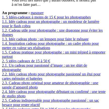
vous avez des idées que j’aurais oubliées, n’hésitez pas
à m’en faire part…
Au programme :
masquer
1.
5 Idées-cadeaux à moins de 15 € pour les photographes
1.1.
Idée cadeau pour un photographe : un modeleur de lumière
pour le flash cobra
1.2.
Cadeau utile pour photographe : une dragonne pour éviter les
drames
1.3.
Idée cadeau photo : un lenspen pour faire le ménage
1.4.
Inspiration cadeau pour photographe : un cadre photo pour
mettre en valeur ses réalisations
1.5.
Cadeau pratique pour photographe : un mini trépied à emporter
partout
2.
5 idées cadeaux de 15 à 50 €
2.1.
Un cadeau pour passionné d’image : un tee shirt de
photographe
2.2.
Idée cadeau photo pour photographe passionné un étui pour
cartes mémoire et batteries
2.3.
Cadeau photo original pour amateur de photographie : une
sangle d’appareil photo
2.4.
Idée cadeau pour photographe débutant ou confirmé : une tente
de studio photo
2.5.
Cadeau indispensable pour photographe passionné : un sac
besace pour rester réactif