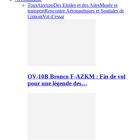
Tous
Airexpo
Des Etoiles et des Ailes
Musée et
transport
Rencontre Aéronautiques et Spatiales de
Gimont
Vol d’essai
OV-10B Bronco F-AZKM : Fin de vol
pour une légende des…