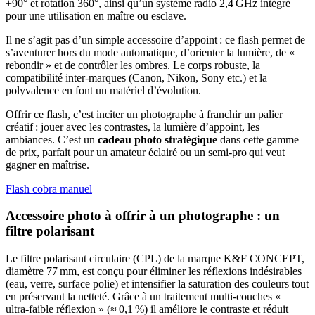
+90° et rotation 360°, ainsi qu’un système radio 2,4 GHz intégré
pour une utilisation en maître ou esclave.
Il ne s’agit pas d’un simple accessoire d’appoint : ce flash permet de
s’aventurer hors du mode automatique, d’orienter la lumière, de «
rebondir » et de contrôler les ombres. Le corps robuste, la
compatibilité inter‑marques (Canon, Nikon, Sony etc.) et la
polyvalence en font un matériel d’évolution.
Offrir ce flash, c’est inciter un photographe à franchir un palier
créatif : jouer avec les contrastes, la lumière d’appoint, les
ambiances. C’est un
cadeau photo stratégique
dans cette gamme
de prix, parfait pour un amateur éclairé ou un semi‑pro qui veut
gagner en maîtrise.
Flash cobra manuel
Accessoire photo à offrir à un photographe : un
filtre polarisant
Le filtre polarisant circulaire (CPL) de la marque K&F CONCEPT,
diamètre 77 mm, est conçu pour éliminer les réflexions indésirables
(eau, verre, surface polie) et intensifier la saturation des couleurs tout
en préservant la netteté. Grâce à un traitement multi‑couches «
ultra‑faible réflexion » (≈ 0,1 %) il améliore le contraste et réduit