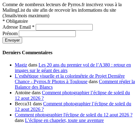
Comme de nombreux lecteurs de Pyrros.fr inscrivez vous à la
MailingList du site afin de recevoir les informations du site
(3mails/mois maximum)
*
Obligatoire
Adresse Email
*
Prénom
Derniers Commentaires
Magiz
dans
Les 20 ans du premier vol de l’A380 : retour en
images sur le géant des airs
L’esthétique visuelle et la colorimétrie de Projet Dernière
Chance - Pyrros.fr Photos à Toulouse
dans
Comment régler la
Balance des Blancs
Antoine
dans
Comment photographier l’éclipse de soleil du
12 aout 2026 ?
Becca31
dans
Comment photographier l’éclipse de soleil du
12 aout 2026 ?
Comment photographier l'éclipse de soleil du 12 aout 2026 ?
dans
L’éclipse en chapelet, toute une aventure