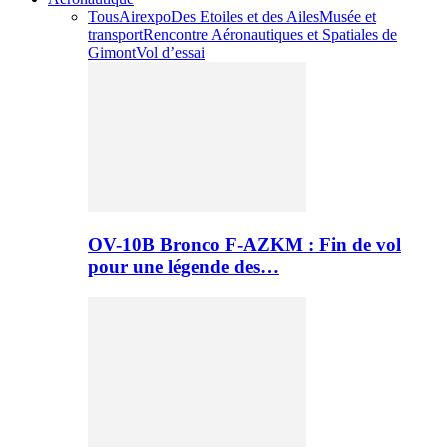
Tous
Airexpo
Des Etoiles et des Ailes
Musée et
transport
Rencontre Aéronautiques et Spatiales de
Gimont
Vol d’essai
OV-10B Bronco F-AZKM : Fin de vol
pour une légende des…