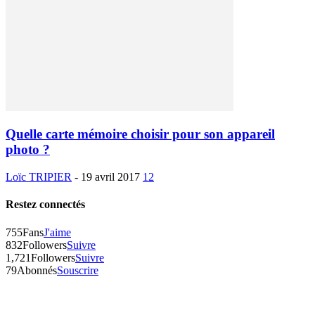
Quelle carte mémoire choisir pour son appareil
photo ?
Loïc TRIPIER
-
19 avril 2017
12
Restez connectés
755
Fans
J'aime
832
Followers
Suivre
1,721
Followers
Suivre
79
Abonnés
Souscrire