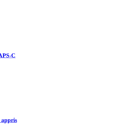
 APS-C
 appris