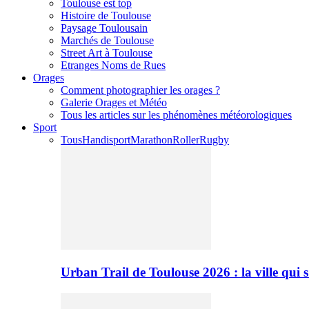
Toulouse est top
Histoire de Toulouse
Paysage Toulousain
Marchés de Toulouse
Street Art à Toulouse
Etranges Noms de Rues
Orages
Comment photographier les orages ?
Galerie Orages et Météo
Tous les articles sur les phénomènes météorologiques
Sport
Tous
Handisport
Marathon
Roller
Rugby
Urban Trail de Toulouse 2026 : la ville qui 