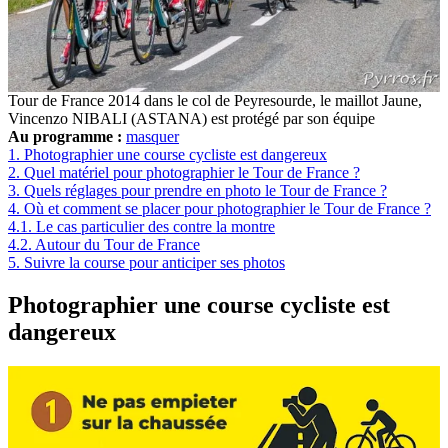
Tour de France 2014 dans le col de Peyresourde, le maillot Jaune,
Vincenzo NIBALI (ASTANA) est protégé par son équipe
Au programme :
masquer
1.
Photographier une course cycliste est dangereux
2.
Quel matériel pour photographier le Tour de France ?
3.
Quels réglages pour prendre en photo le Tour de France ?
4.
Où et comment se placer pour photographier le Tour de France ?
4.1.
Le cas particulier des contre la montre
4.2.
Autour du Tour de France
5.
Suivre la course pour anticiper ses photos
Photographier une course cycliste est
dangereux