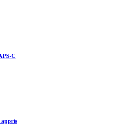
 APS-C
 appris