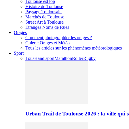
Toulouse est top
Histoire de Toulouse
Paysage Toulousain
Marchés de Toulouse
Street Art à Toulouse
Etranges Noms de Rues
Orages
Comment photographier les orages ?
Galerie Orages et Météo
Tous les articles sur les phénomènes météorologiques
Sport
Tous
Handisport
Marathon
Roller
Rugby
Urban Trail de Toulouse 2026 : la ville qui 