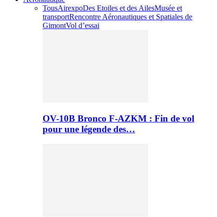
Tous
Airexpo
Des Etoiles et des Ailes
Musée et
transport
Rencontre Aéronautiques et Spatiales de
Gimont
Vol d’essai
OV-10B Bronco F-AZKM : Fin de vol
pour une légende des…