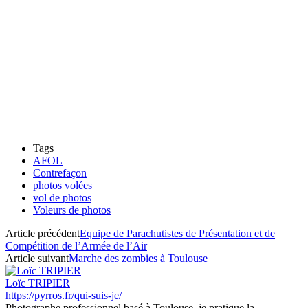
Tags
AFOL
Contrefaçon
photos volées
vol de photos
Voleurs de photos
Article précédent
Equipe de Parachutistes de Présentation et de
Compétition de l’Armée de l’Air
Article suivant
Marche des zombies à Toulouse
Loïc TRIPIER
https://pyrros.fr/qui-suis-je/
Photographe professionnel basé à Toulouse, je pratique la