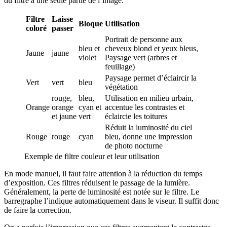
du filtre à une seule partie de l’image.
Filtre
Laisse
Bloque
Utilisation
coloré
passer
Portrait de personne aux
bleu et
cheveux blond et yeux bleus,
Jaune
jaune
violet
Paysage vert (arbres et
feuillage)
Paysage permet d’éclaircir la
Vert
vert
bleu
végétation
rouge,
bleu,
Utilisation en milieu urbain,
Orange
orange
cyan et
accentue les contrastes et
et jaune
vert
éclaircie les toitures
Réduit la luminosité du ciel
Rouge
rouge
cyan
bleu, donne une impression
de photo nocturne
Exemple de filtre couleur et leur utilisation
En mode manuel, il faut faire attention à la réduction du temps
d’exposition. Ces filtres réduisent le passage de la lumière.
Généralement, la perte de luminosité est notée sur le filtre. Le
barregraphe l’indique automatiquement dans le viseur. Il suffit donc
de faire la correction.