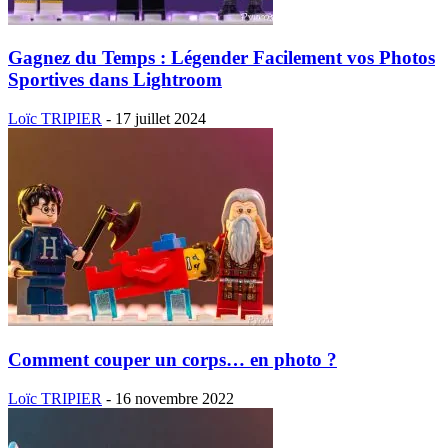
Gagnez du Temps : Légender Facilement vos Photos
Sportives dans Lightroom
Loïc TRIPIER
-
17 juillet 2024
Comment couper un corps… en photo ?
Loïc TRIPIER
-
16 novembre 2022