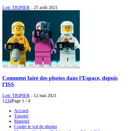
Loïc TRIPIER
-
25 août 2021
Comment faire des photos dans l’Espace, depuis
l’ISS
Loïc TRIPIER
-
12 mai 2021
1
2
3
4
Page 1 / 4
Accueil
Tutoriel
Materiel
Contre le vol de photos