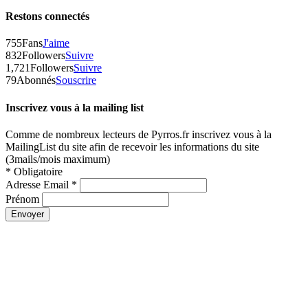
Restons connectés
755
Fans
J'aime
832
Followers
Suivre
1,721
Followers
Suivre
79
Abonnés
Souscrire
Inscrivez vous à la mailing list
Comme de nombreux lecteurs de Pyrros.fr inscrivez vous à la
MailingList du site afin de recevoir les informations du site
(3mails/mois maximum)
*
Obligatoire
Adresse Email
*
Prénom