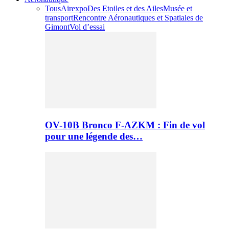
Tous
Airexpo
Des Etoiles et des Ailes
Musée et
transport
Rencontre Aéronautiques et Spatiales de
Gimont
Vol d’essai
OV-10B Bronco F-AZKM : Fin de vol
pour une légende des…