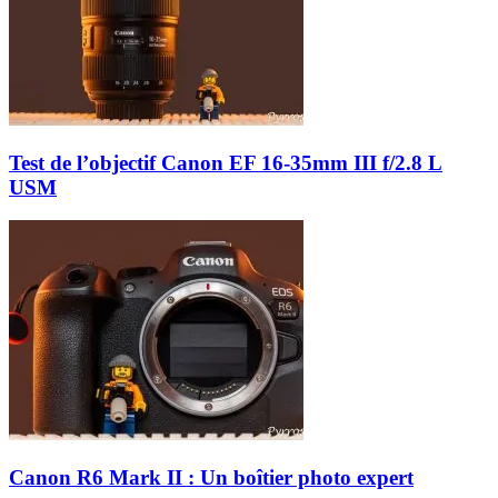
Test de l’objectif Canon EF 16-35mm III f/2.8 L
USM
Canon R6 Mark II : Un boîtier photo expert