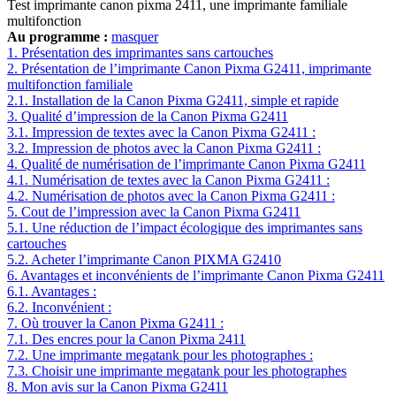
Test imprimante canon pixma 2411, une imprimante familiale
multifonction
Au programme :
masquer
1.
Présentation des imprimantes sans cartouches
2.
Présentation de l’imprimante Canon Pixma G2411, imprimante
multifonction familiale
2.1.
Installation de la Canon Pixma G2411, simple et rapide
3.
Qualité d’impression de la Canon Pixma G2411
3.1.
Impression de textes avec la Canon Pixma G2411 :
3.2.
Impression de photos avec la Canon Pixma G2411 :
4.
Qualité de numérisation de l’imprimante Canon Pixma G2411
4.1.
Numérisation de textes avec la Canon Pixma G2411 :
4.2.
Numérisation de photos avec la Canon Pixma G2411 :
5.
Cout de l’impression avec la Canon Pixma G2411
5.1.
Une réduction de l’impact écologique des imprimantes sans
cartouches
5.2.
Acheter l’imprimante Canon PIXMA G2410
6.
Avantages et inconvénients de l’imprimante Canon Pixma G2411
6.1.
Avantages :
6.2.
Inconvénient :
7.
Où trouver la Canon Pixma G2411 :
7.1.
Des encres pour la Canon Pixma 2411
7.2.
Une imprimante megatank pour les photographes :
7.3.
Choisir une imprimante megatank pour les photographes
8.
Mon avis sur la Canon Pixma G2411