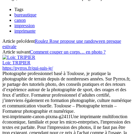
Tags
bureautique
canon
impression
imprimante
Article précédent
Roulez Rose propose une randoween presque
estivale
Article suivant
Comment couper un corps… en photo ?
Loïc TRIPIER
https://pyrros.fr/qui-suis-je/
Photographe professionnel basé à Toulouse, je pratique la
photographie de terrain depuis de nombreuses années. Sur Pyrros.fr,
je partage des tutoriels photo, des conseils pratiques et des retours
d’expérience autour de la photographie de sport, des orages et des
feux d’artifice. Formateur professionnel d’adultes certifié,
j’interviens également en formation photographie, culture numérique
et communication visuelle. Toulouse – Photographe terrain –
Formateur photographie et numérique.
test-imprimante-canon-pixma-g2411
Une imprimante multifonction
économique, familiale et pour les micro-entreprises, l'impression des
textes est parfaite. Pour l'impression des photos, il ne faut pas être
trop exigeant, cependant pour ce prix à l'achat comme à l'usage, la