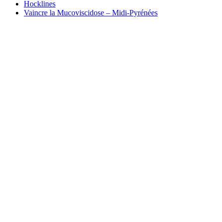
Hocklines
Vaincre la Mucoviscidose – Midi-Pyrénées