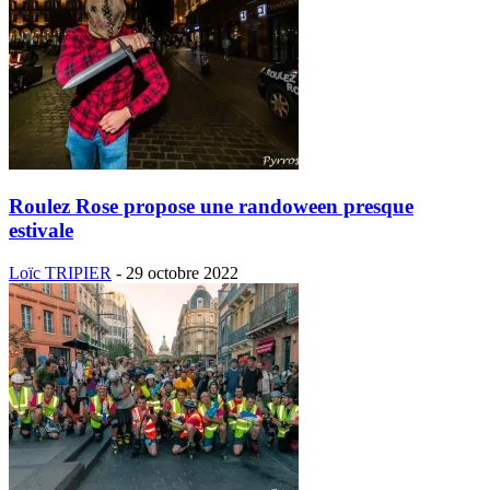
Roulez Rose propose une randoween presque
estivale
Loïc TRIPIER
-
29 octobre 2022