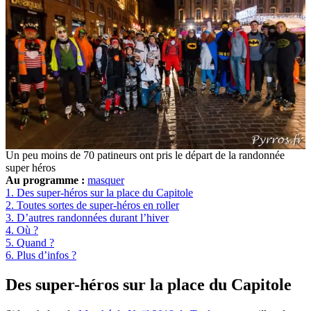
Un peu moins de 70 patineurs ont pris le départ de la randonnée
super héros
Au programme :
masquer
1.
Des super-héros sur la place du Capitole
2.
Toutes sortes de super-héros en roller
3.
D’autres randonnées durant l’hiver
4.
Où ?
5.
Quand ?
6.
Plus d’infos ?
Des super-héros sur la place du Capitole