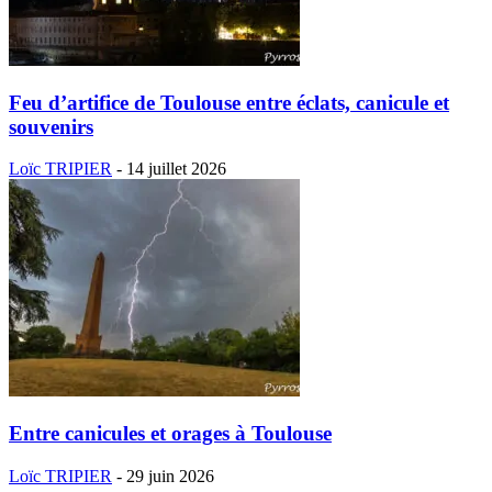
Feu d’artifice de Toulouse entre éclats, canicule et
souvenirs
Loïc TRIPIER
-
14 juillet 2026
Entre canicules et orages à Toulouse
Loïc TRIPIER
-
29 juin 2026