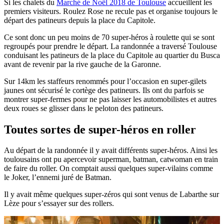
Si les chalets du
Marché de Noël 2018 de Toulouse
accueillent les
premiers visiteurs. Roulez Rose ne recule pas et organise toujours le
départ des patineurs depuis la place du Capitole.
Ce sont donc un peu moins de 70 super-héros à roulette qui se sont
regroupés pour prendre le départ. La randonnée a traversé Toulouse
conduisant les patineurs de la place du Capitole au quartier du Busca
avant de revenir par la rive gauche de la Garonne.
Sur 14km les staffeurs renommés pour l’occasion en super-gilets
jaunes ont sécurisé le cortège des patineurs. Ils ont du parfois se
montrer super-fermes pour ne pas laisser les automobilistes et autres
deux roues se glisser dans le peloton des patineurs.
Toutes sortes de super-héros en roller
Au départ de la randonnée il y avait différents super-héros. Ainsi les
toulousains ont pu apercevoir superman, batman, catwoman en train
de faire du roller. On comptait aussi quelques super-vilains comme
le Joker, l’ennemi juré de Batman.
Il y avait même quelques super-zéros qui sont venus de Labarthe sur
Lèze pour s’essayer sur des rollers.