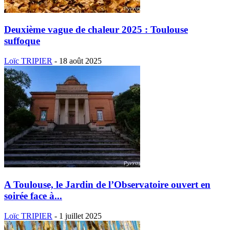
Deuxième vague de chaleur 2025 : Toulouse
suffoque
Loïc TRIPIER
-
18 août 2025
A Toulouse, le Jardin de l’Observatoire ouvert en
soirée face à...
Loïc TRIPIER
-
1 juillet 2025