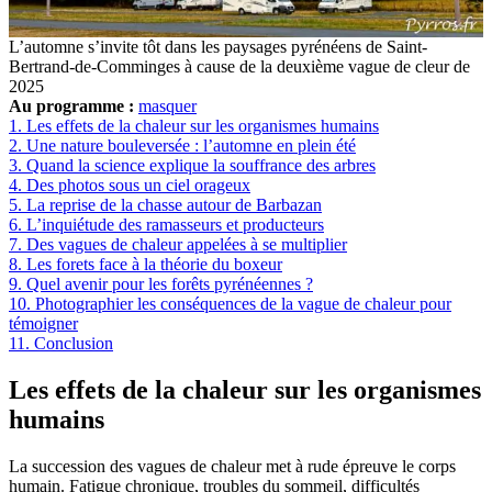
L’automne s’invite tôt dans les paysages pyrénéens de Saint-
Bertrand-de-Comminges à cause de la deuxième vague de cleur de
2025
Au programme :
masquer
1.
Les effets de la chaleur sur les organismes humains
2.
Une nature bouleversée : l’automne en plein été
3.
Quand la science explique la souffrance des arbres
4.
Des photos sous un ciel orageux
5.
La reprise de la chasse autour de Barbazan
6.
L’inquiétude des ramasseurs et producteurs
7.
Des vagues de chaleur appelées à se multiplier
8.
Les forets face à la théorie du boxeur
9.
Quel avenir pour les forêts pyrénéennes ?
10.
Photographier les conséquences de la vague de chaleur pour
témoigner
11.
Conclusion
Les effets de la chaleur sur les organismes
humains
La succession des vagues de chaleur met à rude épreuve le corps
humain. Fatigue chronique, troubles du sommeil, difficultés