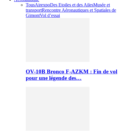
Tous
Airexpo
Des Etoiles et des Ailes
Musée et
transport
Rencontre Aéronautiques et Spatiales de
Gimont
Vol d’essai
OV-10B Bronco F-AZKM : Fin de vol
pour une légende des…