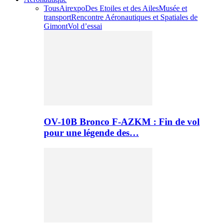
Tous
Airexpo
Des Etoiles et des Ailes
Musée et
transport
Rencontre Aéronautiques et Spatiales de
Gimont
Vol d’essai
OV-10B Bronco F-AZKM : Fin de vol
pour une légende des…