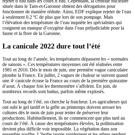
rejeter d’eau dans les cours d’eau. Cependant, la centrale nucléaire
située dans le Tarn-et-Garonne obtient des dérogations pour
fonctionner de manière réduite. Ainsi, EDF explique rejeter de l’eau
à seulement 0.2 °C de plus que lors de son pompage. Mais
l’élévation des température de l’eau inquiète les spécialistes qui
craignent un manque d’oxygène dans l’eau préjudiciable pour la
faune et la flore de la Garonne.
La canicule 2022 dure tout l’été
Tout au long de l’année, les températures dépassent les « normales
de saisons ». Ces températures moyennes ont été réalisées entre
1981 et 2010. Dès le mois de juin, une première vague caniculaire
plombe la France. En juillet, 2 vagues de chaleur se suivent quand
une 4ᵉ canicule écrase la France au cours de la première quinzaine
d’aout. À chaque fois les thermomètre s’affolent. En juin, de
nombreux records sont battus, parfois même explosés.
Tout au long de l’été, on cherche la fraicheur. Les agriculteurs qui
ont subi le gel tardif et la grêle au printemps doivent arroser les
cultures dès le mois de juin pour tenter de préserver leur
productions. Habituellement, ils ne commencent que plus tard au
cours de l’été. À cause des températures élevées, la pollinisation
devient plus difficile voir impossible. La végétation dans son
ensemble souffre. L’herbe jaunie rapidement et les arbres perdent