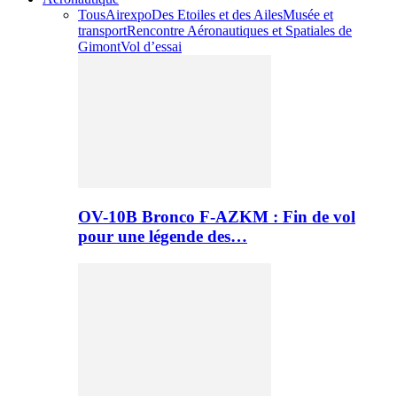
Tous
Airexpo
Des Etoiles et des Ailes
Musée et
transport
Rencontre Aéronautiques et Spatiales de
Gimont
Vol d’essai
OV-10B Bronco F-AZKM : Fin de vol
pour une légende des…