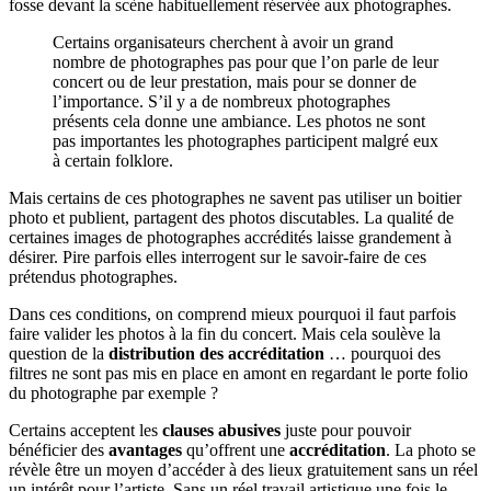
fosse devant la scène habituellement réservée aux photographes.
Certains organisateurs cherchent à avoir un grand
nombre de photographes pas pour que l’on parle de leur
concert ou de leur prestation, mais pour se donner de
l’importance. S’il y a de nombreux photographes
présents cela donne une ambiance. Les photos ne sont
pas importantes les photographes participent malgré eux
à certain folklore.
Mais certains de ces photographes ne savent pas utiliser un boitier
photo et publient, partagent des photos discutables. La qualité de
certaines images de photographes accrédités laisse grandement à
désirer. Pire parfois elles interrogent sur le savoir-faire de ces
prétendus photographes.
Dans ces conditions, on comprend mieux pourquoi il faut parfois
faire valider les photos à la fin du concert. Mais cela soulève la
question de la
distribution des accréditation
… pourquoi des
filtres ne sont pas mis en place en amont en regardant le porte folio
du photographe par exemple ?
Certains acceptent les
clauses abusives
juste pour pouvoir
bénéficier des
avantages
qu’offrent une
accréditation
. La photo se
révèle être un moyen d’accéder à des lieux gratuitement sans un réel
un intérêt pour l’artiste. Sans un réel travail artistique une fois le