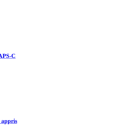
 APS-C
 appris