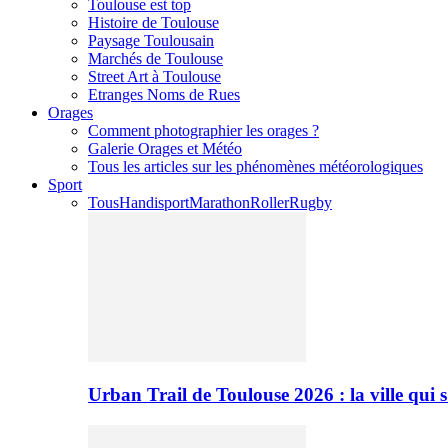
Toulouse est top
Histoire de Toulouse
Paysage Toulousain
Marchés de Toulouse
Street Art à Toulouse
Etranges Noms de Rues
Orages
Comment photographier les orages ?
Galerie Orages et Météo
Tous les articles sur les phénomènes météorologiques
Sport
Tous
Handisport
Marathon
Roller
Rugby
Urban Trail de Toulouse 2026 : la ville qui 