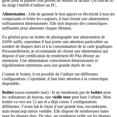
geste pour la planète cela permet de réduire la facture. On touche ici
du doigt l’intérêt d’utiliser un PC.
Alimentation
: Afin de garantir le bon apport en électricité à tous les
composants et éviter les coupures, il faut choisir une alimentation
suffisamment dimensionnée. Elle doit disposer des connectiques
suffisantes pour alimenter chaque élément.
En général pour un boitier de photographe une alimentation de
650W suffit, cependant il faut porter une attention particulière au
nombre de disques durs et à la consommation de la carte graphique.
Personnellement, je recommande de choisir une alimentation qui
dispose d’une certification de rendement
80 Plus Bronze
au
minimum. Une alimentation correctement dimensionnée et
régulièrement entretenue aura une grande durée de vie.
Comme le boitier, il est possible de l’utiliser sur différentes
configurations. Cependant, il faut faire attention à la connectique
disponible.
Boitier
(aussi nommée tour) : Je ne mentionne pas de
boitier
pour
les ordinateurs de bureau, une
vieille tour
peut faire l’affaire. Mon
boitier va vers ses 12 ans et a déjà connu 3 configurations
différentes. J’avais fait le choix d’une grande tour, encombrante,
mais beaucoup mieux ventilée. Elle dispose de nombreuses baies
pour les disques durs. De plus, un ventilateur veille sur les disques