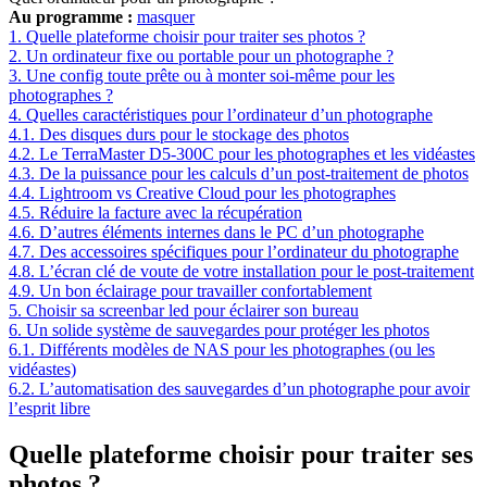
Au programme :
masquer
1.
Quelle plateforme choisir pour traiter ses photos ?
2.
Un ordinateur fixe ou portable pour un photographe ?
3.
Une config toute prête ou à monter soi-même pour les
photographes ?
4.
Quelles caractéristiques pour l’ordinateur d’un photographe
4.1.
Des disques durs pour le stockage des photos
4.2.
Le TerraMaster D5-300C pour les photographes et les vidéastes
4.3.
De la puissance pour les calculs d’un post-traitement de photos
4.4.
Lightroom vs Creative Cloud pour les photographes
4.5.
Réduire la facture avec la récupération
4.6.
D’autres éléments internes dans le PC d’un photographe
4.7.
Des accessoires spécifiques pour l’ordinateur du photographe
4.8.
L’écran clé de voute de votre installation pour le post-traitement
4.9.
Un bon éclairage pour travailler confortablement
5.
Choisir sa screenbar led pour éclairer son bureau
6.
Un solide système de sauvegardes pour protéger les photos
6.1.
Différents modèles de NAS pour les photographes (ou les
vidéastes)
6.2.
L’automatisation des sauvegardes d’un photographe pour avoir
l’esprit libre
Quelle plateforme choisir pour traiter ses
photos ?