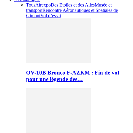
Tous
Airexpo
Des Etoiles et des Ailes
Musée et
transport
Rencontre Aéronautiques et Spatiales de
Gimont
Vol d’essai
OV-10B Bronco F-AZKM : Fin de vol
pour une légende des…