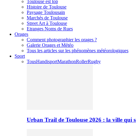
Toulouse est top
Histoire de Toulouse
Paysage Toulousain
Marchés de Toulouse
Street Art à Toulouse
Etranges Noms de Rues
Orages
Comment photographier les orages ?
Galerie Orages et Météo
Tous les articles sur les phénomènes météorologiques
Sport
Tous
Handisport
Marathon
Roller
Rugby
Urban Trail de Toulouse 2026 : la ville qui 