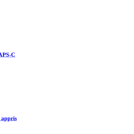
 APS-C
 appris