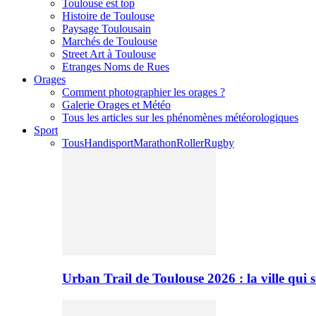
Toulouse est top
Histoire de Toulouse
Paysage Toulousain
Marchés de Toulouse
Street Art à Toulouse
Etranges Noms de Rues
Orages
Comment photographier les orages ?
Galerie Orages et Météo
Tous les articles sur les phénomènes météorologiques
Sport
Tous
Handisport
Marathon
Roller
Rugby
Urban Trail de Toulouse 2026 : la ville qui 