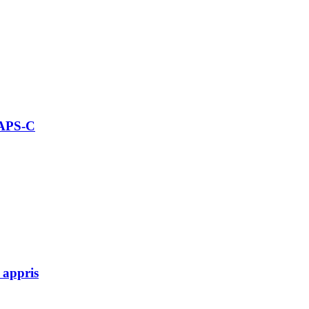
 APS-C
 appris