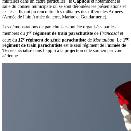
militaires dans un cadre particulier : le
Capitole
et notamment la
salle du conseil municipale où se sont déroulées les présentations et
les tests. Ils ont pu rencontrer les militaires des différentes Armées
(Armée de l’air, Armée de terre, Marine et Gendarmerie).
Les démonstrations de parachutistes ont été organisées par les
er
membres du
1
régiment de train parachutiste
de
Francazal
et
e
er
ceux du
17
régiment de génie parachutiste
de
Montauban
. Le
1
régiment de train parachutiste
est le seul régiment de l’
armée de
Terre
spécialisé dans l’appui à la projection et le soutien par voie
aérienne.