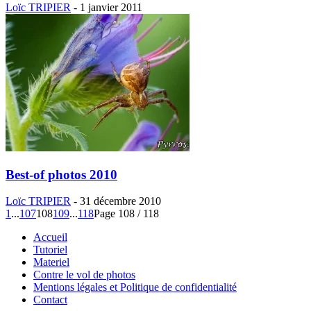
Loïc TRIPIER
-
1 janvier 2011
Best-of photos 2010
Loïc TRIPIER
-
31 décembre 2010
1
...
107
108
109
...
118
Page 108 / 118
Accueil
Tutoriel
Materiel
Contre le vol de photos
Mentions légales et Politique de confidentialité
Contact