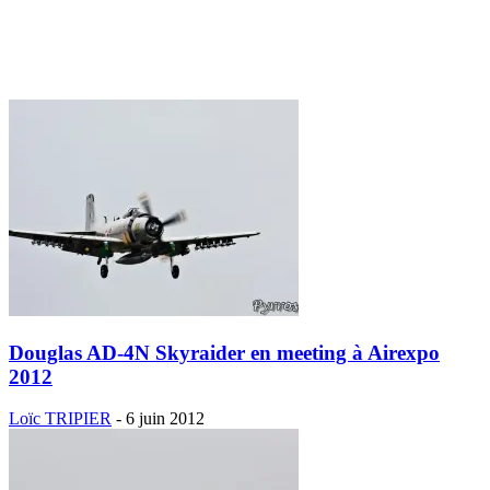
Douglas AD-4N Skyraider en meeting à Airexpo
2012
Loïc TRIPIER
-
6 juin 2012