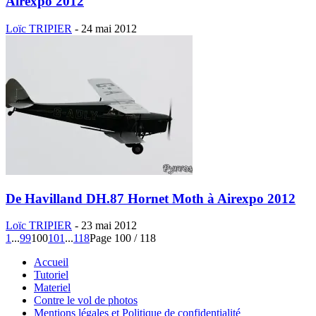
Airexpo 2012
Loïc TRIPIER
-
24 mai 2012
De Havilland DH.87 Hornet Moth à Airexpo 2012
Loïc TRIPIER
-
23 mai 2012
1
...
99
100
101
...
118
Page 100 / 118
Accueil
Tutoriel
Materiel
Contre le vol de photos
Mentions légales et Politique de confidentialité