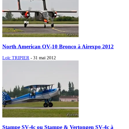
North American OV-10 Bronco à Airexpo 2012
Loïc TRIPIER
-
31 mai 2012
Stampe SV-4c ou Stampe & Vertongen SV-4c à