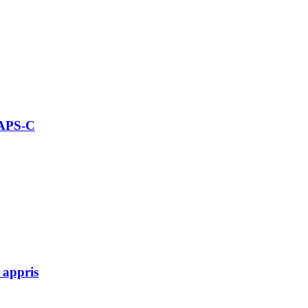
 APS-C
 appris