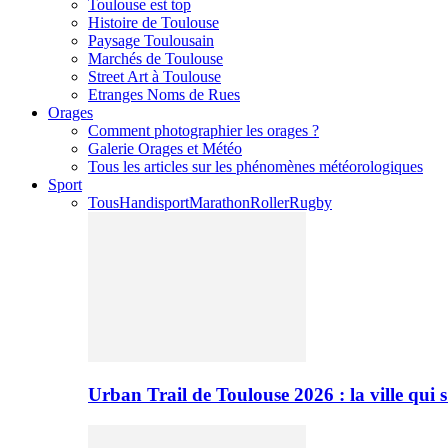
Toulouse est top
Histoire de Toulouse
Paysage Toulousain
Marchés de Toulouse
Street Art à Toulouse
Etranges Noms de Rues
Orages
Comment photographier les orages ?
Galerie Orages et Météo
Tous les articles sur les phénomènes météorologiques
Sport
Tous
Handisport
Marathon
Roller
Rugby
Urban Trail de Toulouse 2026 : la ville qui 