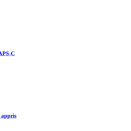
 APS-C
 appris