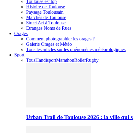
Toulouse est top
Histoire de Toulouse
Paysage Toulousain
Marchés de Toulouse
Street Art à Toulouse
Etranges Noms de Rues
Orages
Comment photographier les orages ?
Galerie Orages et Météo
Tous les articles sur les phénomènes météorologiques
Sport
Tous
Handisport
Marathon
Roller
Rugby
Urban Trail de Toulouse 2026 : la ville qui 