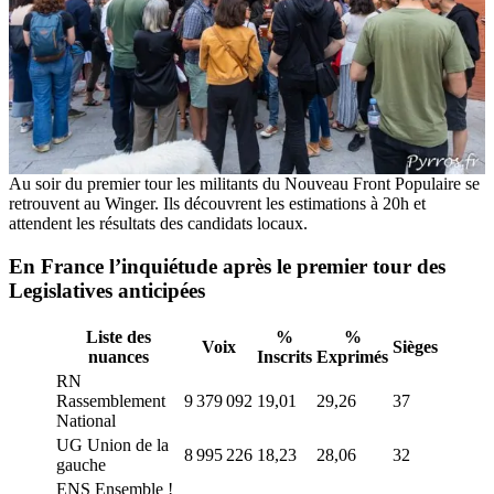
Au soir du premier tour les militants du Nouveau Front Populaire se
retrouvent au Winger. Ils découvrent les estimations à 20h et
attendent les résultats des candidats locaux.
En France l’inquiétude après le premier tour des
Legislatives anticipées
Liste des
%
%
Voix
Sièges
nuances
Inscrits
Exprimés
RN
Rassemblement
9 379 092
19,01
29,26
37
National
UG Union de la
8 995 226
18,23
28,06
32
gauche
ENS Ensemble !