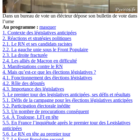
Dans un bureau de vote un élécteur dépose son bulletin de vote dans
l’urne
Au programme :
masquer
1.
Contexte des législatives anticipées
2.
Réactions et stratégies politiques
2.1.
Le RN et ses candidats racistes
2.2.
La gauche unie sous le Front Populaire
2.3.
La droite fracturée
2.4.
Les alliés de Macron en difficulté
3.
Manifestations contre le RN
4.
Mais qu’est-ce que les élections législatives ?
4.1.
Fonctionnement des élections législatives
4.2.
Rôle des députés
4.3.
Importance des législatives
5.
Le premier tour des legislatives anticipées, ses défis et résultats
5.1.
Défis de la campagne pour les élections législatives anticipées
5.2.
Participation électorale inédite
5.3.
Un nombre de procurations conséquent
5.4.
À Toulouse, LFI en tête
5.5.
En France l’inquiétude après le premier tour des Legislatives
anticipées
5.6.
Le RN en tête au premier tour
5.7.
Le Front Populaire second