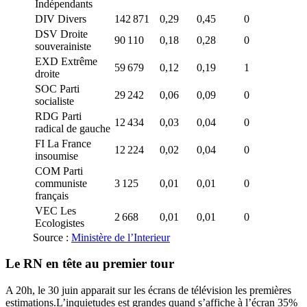
Indépendants
DIV Divers
142 871
0,29
0,45
0
DSV Droite
90 110
0,18
0,28
0
souverainiste
EXD Extrême
59 679
0,12
0,19
1
droite
SOC Parti
29 242
0,06
0,09
0
socialiste
RDG Parti
12 434
0,03
0,04
0
radical de gauche
FI La France
12 224
0,02
0,04
0
insoumise
COM Parti
communiste
3 125
0,01
0,01
0
français
VEC Les
2 668
0,01
0,01
0
Ecologistes
Source :
Ministère de l’Interieur
Le RN en tête au premier tour
A 20h, le 30 juin apparait sur les écrans de télévision les premières
estimations.L’inquietudes est grandes quand s’affiche à l’écran 35%