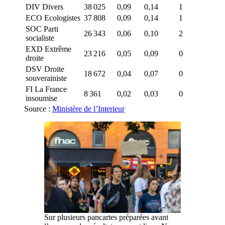
DIV Divers
38 025
0,09
0,14
1
ECO Ecologistes
37 808
0,09
0,14
1
SOC Parti
26 343
0,06
0,10
2
socialiste
EXD Extrême
23 216
0,05
0,09
0
droite
DSV Droite
18 672
0,04
0,07
0
souverainiste
FI La France
8 361
0,02
0,03
0
insoumise
Source :
Ministère de l’Interieur
Sur plusieurs pancartes préparées avant