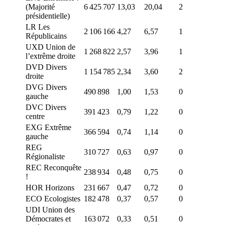
(Majorité
6 425 707
13,03
20,04
2
présidentielle)
LR Les
2 106 166
4,27
6,57
1
Républicains
UXD Union de
1 268 822
2,57
3,96
1
l’extrême droite
DVD Divers
1 154 785
2,34
3,60
2
droite
DVG Divers
490 898
1,00
1,53
0
gauche
DVC Divers
391 423
0,79
1,22
0
centre
EXG Extrême
366 594
0,74
1,14
0
gauche
REG
310 727
0,63
0,97
0
Régionaliste
REC Reconquête
238 934
0,48
0,75
0
!
HOR Horizons
231 667
0,47
0,72
0
ECO Ecologistes
182 478
0,37
0,57
0
UDI Union des
Démocrates et
163 072
0,33
0,51
0