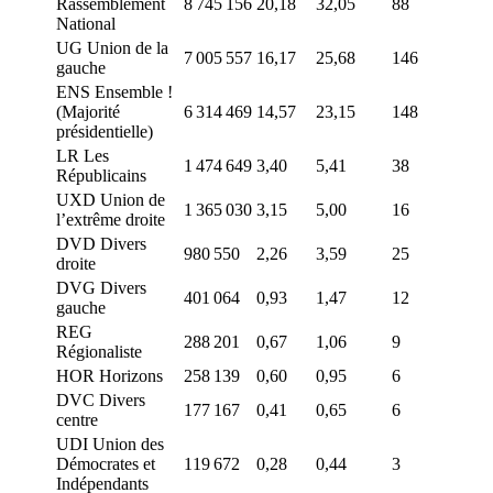
Rassemblement
8 745 156
20,18
32,05
88
National
UG Union de la
7 005 557
16,17
25,68
146
gauche
ENS Ensemble !
(Majorité
6 314 469
14,57
23,15
148
présidentielle)
LR Les
1 474 649
3,40
5,41
38
Républicains
UXD Union de
1 365 030
3,15
5,00
16
l’extrême droite
DVD Divers
980 550
2,26
3,59
25
droite
DVG Divers
401 064
0,93
1,47
12
gauche
REG
288 201
0,67
1,06
9
Régionaliste
HOR Horizons
258 139
0,60
0,95
6
DVC Divers
177 167
0,41
0,65
6
centre
UDI Union des
Démocrates et
119 672
0,28
0,44
3
Indépendants