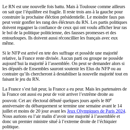
Le RN est une nouvelle fois battu. Mais à Toulouse comme ailleurs
on sait que l’équilibre est fragile. Il reste trois ans à la gauche pour
construire la prochaine éléction présidentielle. Le moindre faux pas
peut venir gonfler les rang des élécteurs du RN. Les partis politiques
doivent regagner la confiance de ceux qui ont voulu afficher leur ras
le bol de la politique politicienne, des fausses promesses et des
entourloupes. Ils doivent aussi réconcillier les français avec eux
même.
Si le NFP est arrivé en tete des suffrage et possède une majorité
relative, la France reste divisée. Aucun parti ou groupe ne possède
aujourd’hui la majorité à l’assemblée. On peut se demander alors si
les députés de Ensembles sauront soutenir les Elus du NFP ou au
contraire qu’ils chercheront à destabiliser la nouvelle majorité tout en
faisant le jeu du RN.
La France s’est fait peur, la France a eu peur. Mais les partenaires de
la France ont aussi eu peur de voir arriver l’extrème droite au
e
pouvoir. Cet arc électoral débuté quelques jours après le 80
anniversaire du débarquement se termine une semaine avant le 14
juillet et moins de 20 jour avant les
Jeux Olympiques de Paris 2024
.
Nous aurions eu l’air malin d’avoir une majorité à l’assemblée et
donc un premier ministre situé à l’extreme droite de l’échiquier
politique.