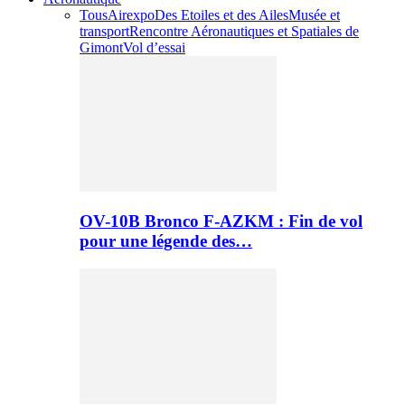
Tous
Airexpo
Des Etoiles et des Ailes
Musée et
transport
Rencontre Aéronautiques et Spatiales de
Gimont
Vol d’essai
OV-10B Bronco F-AZKM : Fin de vol
pour une légende des…