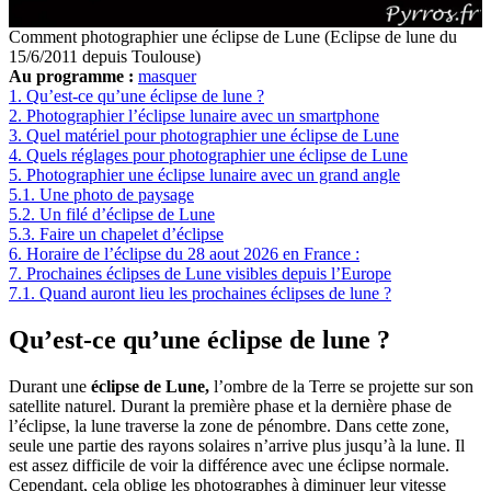
Comment photographier une éclipse de Lune (Eclipse de lune du
15/6/2011 depuis Toulouse)
Au programme :
masquer
1.
Qu’est-ce qu’une éclipse de lune ?
2.
Photographier l’éclipse lunaire avec un smartphone
3.
Quel matériel pour photographier une éclipse de Lune
4.
Quels réglages pour photographier une éclipse de Lune
5.
Photographier une éclipse lunaire avec un grand angle
5.1.
Une photo de paysage
5.2.
Un filé d’éclipse de Lune
5.3.
Faire un chapelet d’éclipse
6.
Horaire de l’éclipse du 28 aout 2026 en France :
7.
Prochaines éclipses de Lune visibles depuis l’Europe
7.1.
Quand auront lieu les prochaines éclipses de lune ?
Qu’est-ce qu’une éclipse de lune ?
Durant une
éclipse de Lune,
l’ombre de la Terre se projette sur son
satellite naturel. Durant la première phase et la dernière phase de
l’éclipse, la lune traverse la zone de pénombre. Dans cette zone,
seule une partie des rayons solaires n’arrive plus jusqu’à la lune. Il
est assez difficile de voir la différence avec une éclipse normale.
Cependant, cela oblige les photographes à diminuer leur vitesse