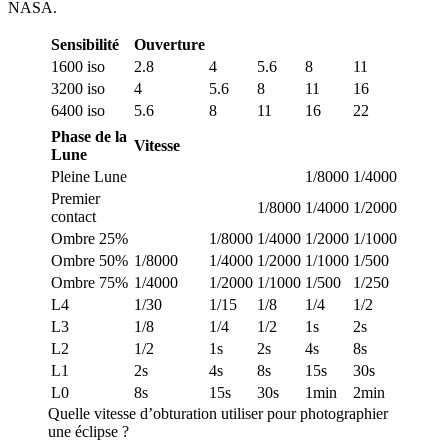
NASA.
Sensibilité
Ouverture
1600 iso
2.8
4
5.6
8
11
3200 iso
4
5.6
8
11
16
6400 iso
5.6
8
11
16
22
Phase de la
Vitesse
Lune
Pleine Lune
1/8000
1/4000
Premier
1/8000
1/4000
1/2000
contact
Ombre 25%
1/8000
1/4000
1/2000
1/1000
Ombre 50%
1/8000
1/4000
1/2000
1/1000
1/500
Ombre 75%
1/4000
1/2000
1/1000
1/500
1/250
L4
1/30
1/15
1/8
1/4
1/2
L3
1/8
1/4
1/2
1s
2s
L2
1/2
1s
2s
4s
8s
L1
2s
4s
8s
15s
30s
L0
8s
15s
30s
1min
2min
Quelle vitesse d’obturation utiliser pour photographier
une éclipse ?