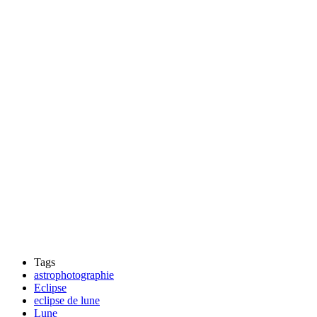
Tags
astrophotographie
Eclipse
eclipse de lune
Lune