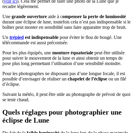
(
voir ici
). Cela me permet de faire une photo de la Lune que je
recadre légèrement.
Une
grande ouverture
aide à c
ompenser la perte de luminosité
durant une éclipse de lune, toutefois cela n’est pas indispensable si le
boîtier peut monter en sensibilité sans faire apparaitre trop de bruit.
Un
trépied
est indispensable
pour éviter le flou de bougé. Une
télécommande est aussi préconisée.
Pour les plus équipés, une
monture équatoriale
peut être utilisée
pour suivre le mouvement de la lune et ainsi obtenir un temps de
pose plus long permettant l’utilisation d’une sensibilité moindre.
Pour les photographes ne disposant pas d’une longue focale, il est
possible d’envisager de réaliser un
chapelet de l’éclipse
ou un filé
d’éclipse.
Suivant la météo, il peut être utile au photographe de prévoir de quoi
se tenir chaud.
Quels réglages pour photographier une
éclipse de Lune
Du fait de la
faible luminosité
de la lune lors de la phase maximale