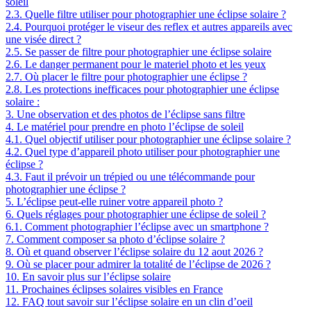
soleil
2.3.
Quelle filtre utiliser pour photographier une éclipse solaire ?
2.4.
Pourquoi protéger le viseur des reflex et autres appareils avec
une visée direct ?
2.5.
Se passer de filtre pour photographier une éclipse solaire
2.6.
Le danger permanent pour le materiel photo et les yeux
2.7.
Où placer le filtre pour photographier une éclipse ?
2.8.
Les protections inefficaces pour photographier une éclipse
solaire :
3.
Une observation et des photos de l’éclipse sans filtre
4.
Le matériel pour prendre en photo l’éclipse de soleil
4.1.
Quel objectif utiliser pour photographier une éclipse solaire ?
4.2.
Quel type d’appareil photo utiliser pour photographier une
éclipse ?
4.3.
Faut il prévoir un trépied ou une télécommande pour
photographier une éclipse ?
5.
L’éclipse peut-elle ruiner votre appareil photo ?
6.
Quels réglages pour photographier une éclipse de soleil ?
6.1.
Comment photographier l’éclipse avec un smartphone ?
7.
Comment composer sa photo d’éclipse solaire ?
8.
Où et quand observer l’éclipse solaire du 12 aout 2026 ?
9.
Où se placer pour admirer la totalité de l’éclipse de 2026 ?
10.
En savoir plus sur l’éclipse solaire
11.
Prochaines éclipses solaires visibles en France
12.
FAQ tout savoir sur l’éclipse solaire en un clin d’oeil