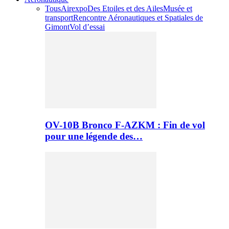
Tous
Airexpo
Des Etoiles et des Ailes
Musée et
transport
Rencontre Aéronautiques et Spatiales de
Gimont
Vol d’essai
OV-10B Bronco F-AZKM : Fin de vol
pour une légende des…