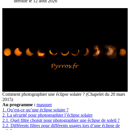
déroule le 12 aout 2026
Comment photographier une éclipse solaire ? (Chapelet du 20 mars
2015)
Au programme :
masquer
1.
Qu’est-ce qu’une éclipse solaire ?
2.
La sécurité pour photographier l’éclipse solaire
2.1.
Quel filtre choisir pour photographier une éclipse de soleil ?
2.2.
Différents filtres pour différents usages lors d’une éclipse de