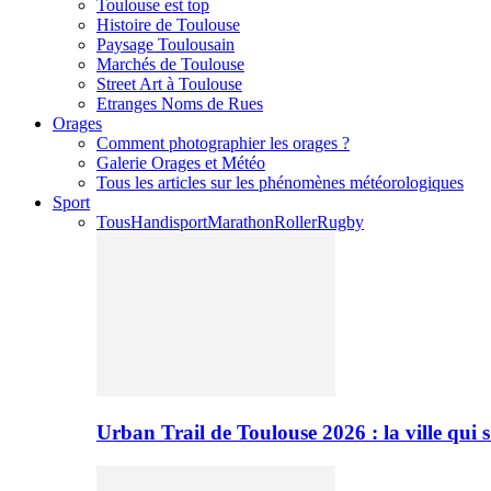
Toulouse est top
Histoire de Toulouse
Paysage Toulousain
Marchés de Toulouse
Street Art à Toulouse
Etranges Noms de Rues
Orages
Comment photographier les orages ?
Galerie Orages et Météo
Tous les articles sur les phénomènes météorologiques
Sport
Tous
Handisport
Marathon
Roller
Rugby
Urban Trail de Toulouse 2026 : la ville qui 