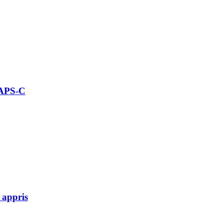
 APS-C
 appris