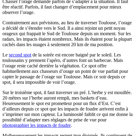
Chasser l’orage demande parfois de s’adapter à la situation. Il faut
être réactif. Parfois, il faut changer d’emplacement pour mieux
observer l’orage.
Contrairement aux prévisions, au lieu de traverser Toulouse, l’orage
a décidé de s’étendre vers le Sud. Il a ainsi rejoint un petit noyau
orageux qui frappait le Sud de Toulouse depuis un moment. Sur les
radars, les impacts étaient nombreux. Mais ils étaient pour la plupart
cachés dans les nuages à seulement 20 km de ma position.
Le
second spot
de la soirée est encore baigné par le soleil. Les
toulousains y prennent l’apéro, d’autres font un barbecue. Mais
l’orage reste caché derrière la végétation. Ce spot offre
habituellement aux chasseurs d’orage un point de vue parfait pour
capter le passage de l’orage sur Toulouse. Mais ce soir depuis ce
spot, il sera impossible de voir l’orage.
Sur le troisième spot, il faut traverser un pré. L’herbe y est mouillée.
20 mètres sur l’herbe auront rempli, mes baskets d’eau.
Heureusement le spot est prometteur pour un flux d’Est. C’est
d’ailleurs depuis ce spot que les impacts de foudre arrivent enfin à
s’imprimer sur mon capteur. La luminosité faiblit ce qui me donne la
possibilité d’adapter mes réglages de prise de vue pour
photographier les impacts de foudre
.
Malheureusement les impacts restent trop éloignés. Ils continuent de