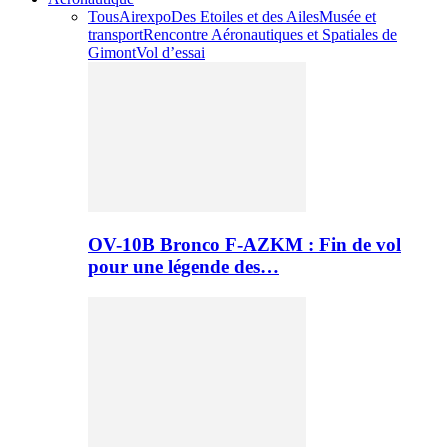
Tous
Airexpo
Des Etoiles et des Ailes
Musée et
transport
Rencontre Aéronautiques et Spatiales de
Gimont
Vol d’essai
OV-10B Bronco F-AZKM : Fin de vol
pour une légende des…