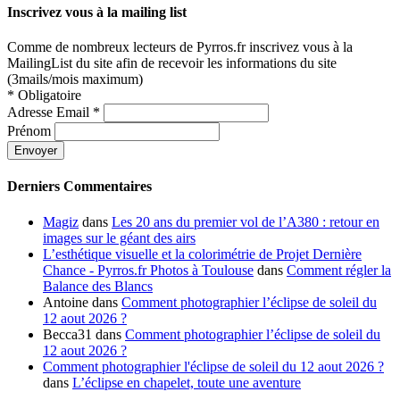
Inscrivez vous à la mailing list
Comme de nombreux lecteurs de Pyrros.fr inscrivez vous à la
MailingList du site afin de recevoir les informations du site
(3mails/mois maximum)
*
Obligatoire
Adresse Email
*
Prénom
Derniers Commentaires
Magiz
dans
Les 20 ans du premier vol de l’A380 : retour en
images sur le géant des airs
L’esthétique visuelle et la colorimétrie de Projet Dernière
Chance - Pyrros.fr Photos à Toulouse
dans
Comment régler la
Balance des Blancs
Antoine
dans
Comment photographier l’éclipse de soleil du
12 aout 2026 ?
Becca31
dans
Comment photographier l’éclipse de soleil du
12 aout 2026 ?
Comment photographier l'éclipse de soleil du 12 aout 2026 ?
dans
L’éclipse en chapelet, toute une aventure